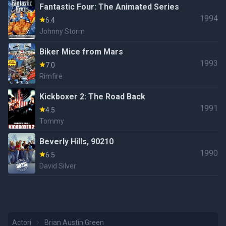
Fantastic Four: The Animated Series
1994
6.4
Johnny Storm
Biker Mice from Mars
1993
7.0
Rimfire
Kickboxer 2: The Road Back
1991
4.5
Tommy
Beverly Hills, 90210
1990
6.5
David Silver
Actori
Brian Austin Green