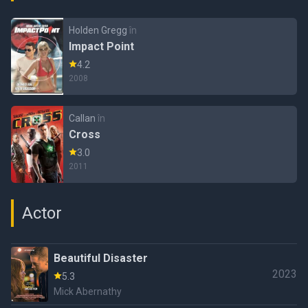
Holden Gregg
în
Impact Point
4.2
2008
Callan
în
Cross
3.0
2011
Actor
Beautiful Disaster
2023
5.3
Mick Abernathy