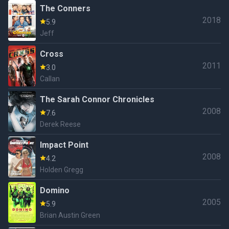
The Conners
2018
5.9
Jeff
Cross
2011
3.0
Callan
The Sarah Connor Chronicles
2008
7.6
Derek Reese
Impact Point
2008
4.2
Holden Gregg
Domino
2005
5.9
Brian Austin Green