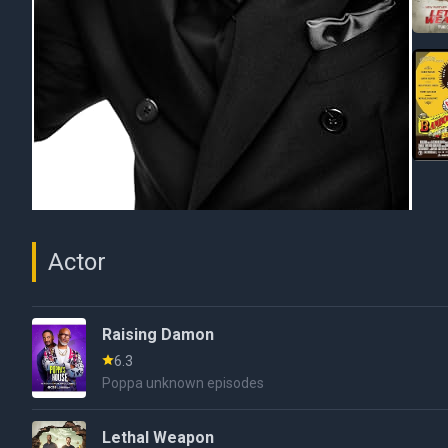
Actor
Raising Damon
6.3
Poppa unknown episodes
Lethal Weapon