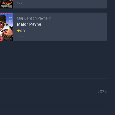
1991
Maj. Benson Payne
în
Major Payne
6.3
1995
2024