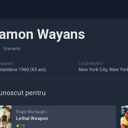
amon Wayans
•
Scenarist
așterii:
Locul Nașterii:
ptembrie 1960
(65 ani)
New York City, New Yor
unoscut pentru
Roger Murtaugh
în
Lethal Weapon
7.8