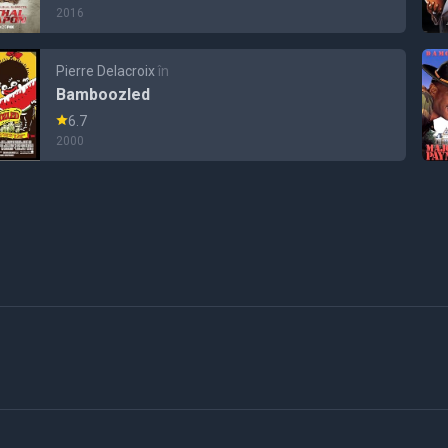
2016
Pierre Delacroix
în
Bamboozled
6.7
2000