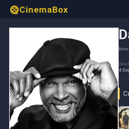
CinemaBox
D
Actor
Data N
4 Se
C