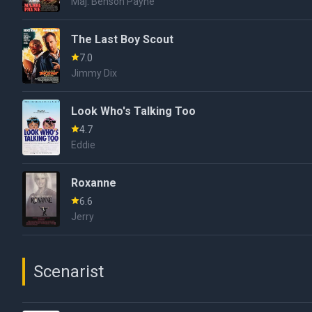
Maj. Benson Payne
The Last Boy Scout
7.0
Jimmy Dix
Look Who's Talking Too
4.7
Eddie
Roxanne
6.6
Jerry
Scenarist