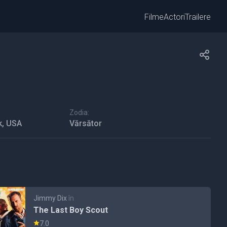
Filme
Actori
Trailere
Zodia:
k, USA
Vărsător
Jimmy Dix
în
The Last Boy Scout
7.0