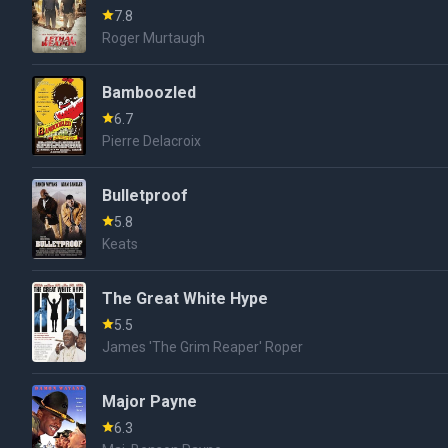
7.8
Roger Murtaugh
Bamboozled
6.7
Pierre Delacroix
Bulletproof
5.8
Keats
The Great White Hype
5.5
James 'The Grim Reaper' Roper
Major Payne
6.3