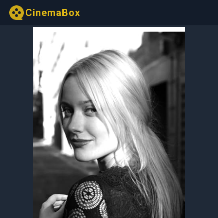
CinemaBox