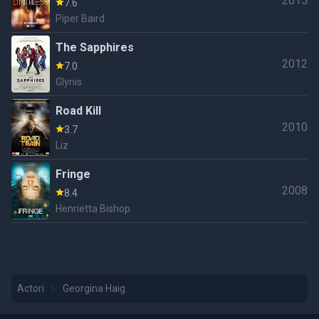
2015
7.6
Piper Baird
The Sapphires
2012
7.0
Glynis
Road Kill
2010
3.7
Liz
Fringe
2008
8.4
Henrietta Bishop
Actori
Georgina Haig