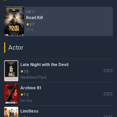
Liz
în
Road Kill
3.7
2010
Actor
Late Night with the Devil
2023
7.0
Madeleine Piper
Archive 81
2022
7.3
Iris Vos
Limitless