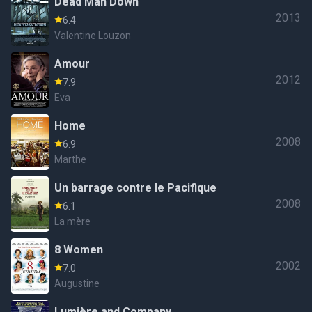
Dead Man Down
2013
6.4
Valentine Louzon
Amour
2012
7.9
Eva
Home
2008
6.9
Marthe
Un barrage contre le Pacifique
2008
6.1
La mère
8 Women
2002
7.0
Augustine
Lumière and Company