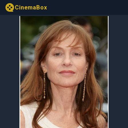
CinemaBox