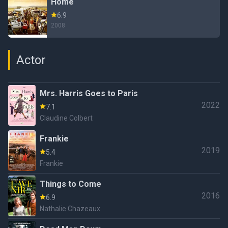
Home
6.9
2008
Actor
Mrs. Harris Goes to Paris
2022
7.1
Claudine Colbert
Frankie
2019
5.4
Frankie
Things to Come
2016
6.9
Nathalie Chazeaux