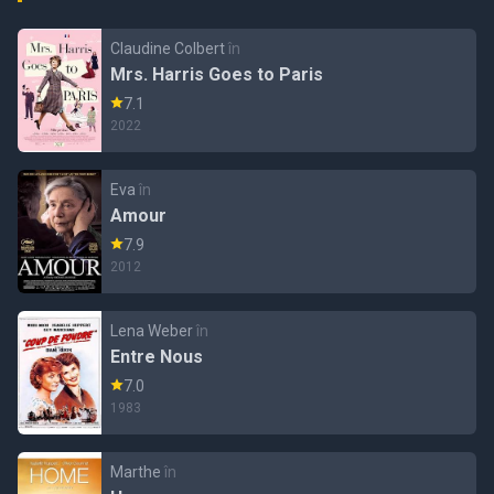
Claudine Colbert
în
Mrs. Harris Goes to Paris
7.1
2022
Eva
în
Amour
7.9
2012
Lena Weber
în
Entre Nous
7.0
1983
Marthe
în