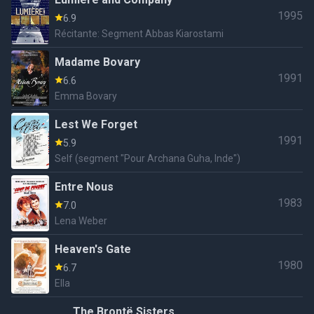
1995
6.9
Récitante: Segment Abbas Kiarostami
Madame Bovary
1991
6.6
Emma Bovary
Lest We Forget
1991
5.9
Self (segment "Pour Archana Guha, Inde")
Entre Nous
1983
7.0
Lena Weber
Heaven's Gate
1980
6.7
Ella
The Brontë Sisters