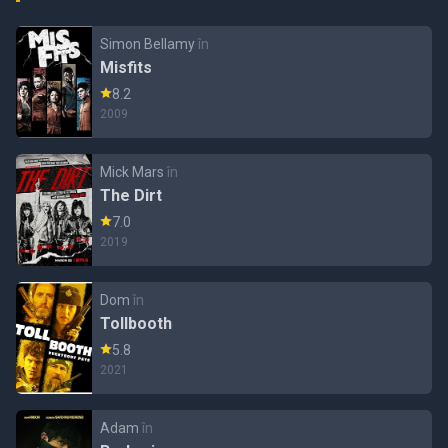
Simon Bellamy
în
Misfits
8.2
2009
Mick Mars
în
The Dirt
7.0
2019
Dom
în
Tollbooth
5.8
2021
Adam
în