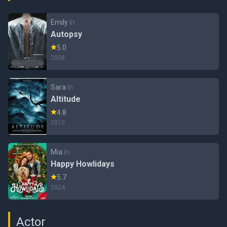
Emily
în
Autopsy
5.0
2008
Sara
în
Altitude
4.8
2010
Mia
în
Happy Howlidays
5.7
2024
Actor