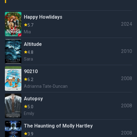
Happy Howlidays
2024
5.7
Mia
Altitude
2010
4.8
Sara
90210
2008
6.2
Adrianna Tate-Duncan
Autopsy
2008
5.0
Emily
The Haunting of Molly Hartley
2008
3.9