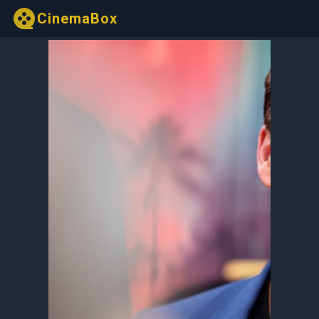
CinemaBox