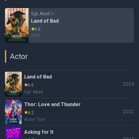
Sgt. Abell
în
Land of Bad
6.6
2024
Actor
Land of Bad
2024
6.6
Sgt. Abell
Thor: Love and Thunder
2022
6.2
Actor Thor
Asking for It