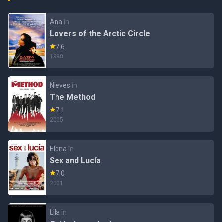
Ana
în
Lovers of the Arctic Circle
7.6
1998
Nieves
în
The Method
7.1
2005
Elena
în
Sex and Lucía
7.0
2001
Lila
în