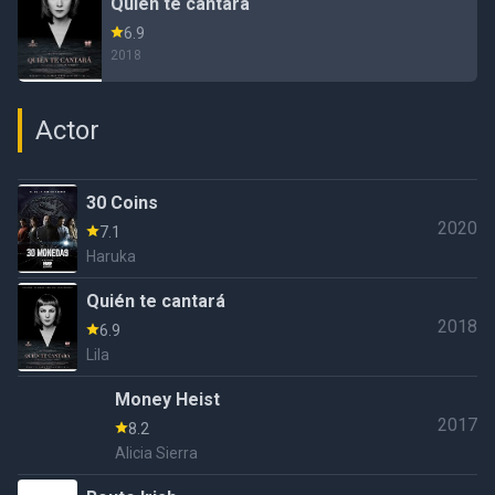
Quién te cantará
6.9
2018
Actor
30 Coins
2020
7.1
Haruka
Quién te cantará
2018
6.9
Lila
Money Heist
2017
8.2
Alicia Sierra