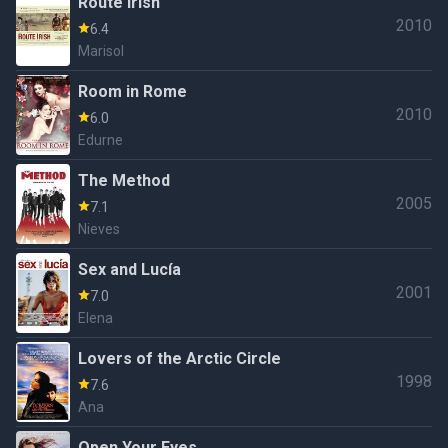
Route Irish
2010
6.4
Marisol
Room in Rome
2010
6.0
Edurne
The Method
2005
7.1
Nieves
Sex and Lucía
2001
7.0
Elena
Lovers of the Arctic Circle
1998
7.6
Ana
Open Your Eyes