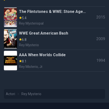
The Flintstones & WWE: Stone Age
2015
Smackdown
5.4
Rey Mysteriopal
WWE Great American Bash
2009
6.8
Rey Mysterio
AAA When Worlds Collide
1994
8.1
Rey Misterio, Jr.
Actori
Rey Mysterio