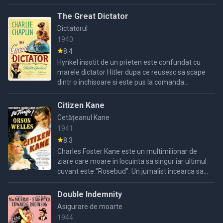
cunoscut luptator impotriva nazistilor, insotit de
sotia lui ...
The Great Dictator
Dictatorul
1940
8.4
Hynkel insotit de un prieten este confundat cu
marele dictator Hitler dupa ce reusesc sa scape
dintr o inchisoare si este pus la comanda
armatei, mai mult toata lumea asteapta
nerabdare discursul ...
Citizen Kane
Cetățeanul Kane
1941
8.3
Charles Foster Kane este un multimilionar de
ziare care moare in locuinta sa singur iar ultimul
cuvant este "Rosebud". Un jurnalist incearca sa
afle adevarul despre ceea ce a vrut sa spun
Charles in ...
Double Indemnity
Asigurare de moarte
1944