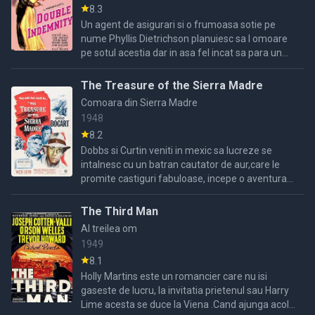
8.3
Un agent de asigurari si o frumoasa sotie pe
nume Phyllis Dietrichson planuiesc sa l omoare
pe sotul acestia dar in asa fel incat sa para un
accident si il pun sa semneze o asigurare pentru
a ...
The Treasure of the Sierra Madre
Comoara din Sierra Madre
1948
8.2
Dobbs si Curtin veniti in mexic sa lucreze se
intalnesc cu un batran cautator de aur,care le
promite castiguri fabuloase, incepe o aventura
cu sfarsit neasteptat.
The Third Man
Al treilea om
1949
8.1
Holly Martins este un romancier care nu isi
gaseste de lucru, la invitatia prietenul sau Harry
Lime acesta se duce la Viena .Cand ajunga acolo