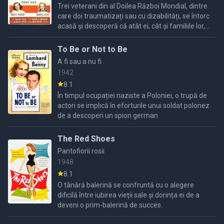
Trei veterani din al Doilea Război Mondial, dintre
care doi traumatizați sau cu dizabilități, se întorc
acasă și descoperă că atât ei, cât și familiile lor,
au fost schimbați ireversibil de război.
To Be or Not to Be
A fi sau a nu fi
1942
8.1
În timpul ocupației naziste a Poloniei, o trupă de
actori se implică în eforturile unui soldat polonez
de a descoperi un spion german.
The Red Shoes
Pantofiorii rosii
1948
8.1
O tânără balerină se confruntă cu o alegere
dificilă între iubirea vieții sale și dorința ei de a
deveni o prim-balerină de succes.