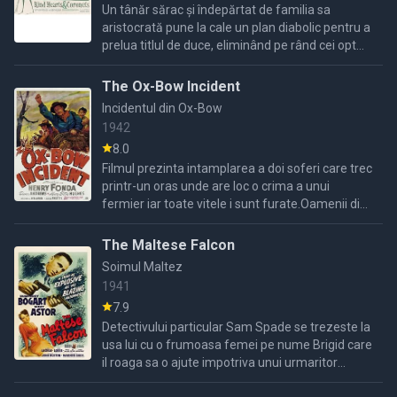
Un tânăr sărac și îndepărtat de familia sa
aristocrată pune la cale un plan diabolic pentru a
prelua titlul de duce, eliminând pe rând cei opt
moștenitori care stau în calea sa.
The Ox-Bow Incident
Incidentul din Ox-Bow
1942
8.0
Filmul prezinta intamplarea a doi soferi care trec
printr-un oras unde are loc o crima a unui
fermier iar toate vitele i sunt furate.Oamenii din
oras pleca in cautarea criminalilor si gasesc trei
...
The Maltese Falcon
Soimul Maltez
1941
7.9
Detectivului particular Sam Spade se trezeste la
usa lui cu o frumoasa femei pe nume Brigid care
il roaga sa o ajute impotriva unui urmaritor
nemilos.Dar partenerul lui Sam este omorat si el