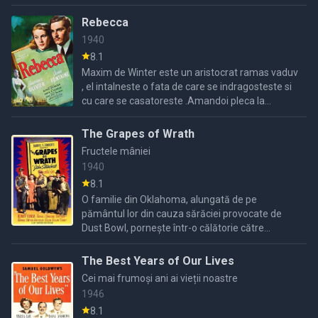
afla ca Harry a murit intr un accident de
circulatie ...
Rebecca
1940
8.1
Maxim de Winter este un aristocrat ramas vaduv
, el intalneste o fata de care se indragosteste si
cu care se casatoreste .Amandoi pleca la
conacul lui Maxim , cei de acolo nu o accepta cu
bine pe ...
The Grapes of Wrath
Fructele mâniei
1940
8.1
O familie din Oklahoma, alungată de pe
pământul lor din cauza sărăciei provocate de
Dust Bowl, pornește într-o călătorie către
California, înfruntând greutățile traiului în timpul
Marii Depresiuni.
The Best Years of Our Lives
Cei mai frumoși ani ai vieții noastre
1946
8.1