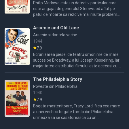
Philip Marlowe este un detectiv particular care
este angajat de generalul Sternwood aflat pe
patul de moarte sa rezolve mai multe probleme
care il deranjeaza si sa aiba grija de fiica lui ,
Carmen.Cu ...
Arsenic and Old Lace
Arsenic si dantela veche
1944
7.9
Ecranizarea piesei de teatru omonime de mare
succes pe Broadway, a lui Joseph Kesselring, iar
majoritatea distributiei filmului este aceeasi cu a
piesei . Este vorba despre doua batranele dulci,
...
The Philadelphia Story
Poveste din Philadelphia
1940
7.9
Bogata mostenitoare, Tracy Lord, fiica cea mare
a unei vechi si bogate familii din Philadelphia
urmeaza sa se casatoreasca cu un
scriitor.Evenimentul va fi unul foarte mediatizat