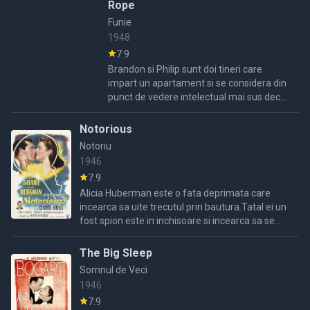
isi da ...
Rope
Funie
1948
7.9
Brandon si Philip sunt doi tineri care
impart un apartament si se considera din
punct de vedere intelectual mai sus decat
prietenul lor David Kentley iar impreuna se
decid sa l omoare.Il spanzura cu ...
Notorious
Notoriu
1946
7.9
Alicia Huberman este o fata deprimata care
incearca sa uite trecutul prin bautura.Tatal ei un
fost spion este in inchisoare si incearca sa se
spanzure .Cand un agent ii propune lui Alice sa ...
The Big Sleep
Somnul de Veci
1946
7.9