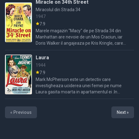
si plin de oameni de ...
Miracle on 34th Street
Miracolul din Strada 34
1947
7.9
Marele magazin "Macy" de pe Strada 34 din
Manhattan are nevoie de un Mos Craciun, iar
Doris Walker il angajeaza pe Kris Kringle, care
produce senzatie la parada anuala si devine
mascota
Laura
1944
7.9
Mark McPherson este un detectiv care
investigheaza uciderea unei femei pe nume
Laura gasita moarta in apartamentul ei .In
timpul investigatiei el nu intelege cine ar fi putut
sa o omoare pe Laura ...
« Previous
Next »