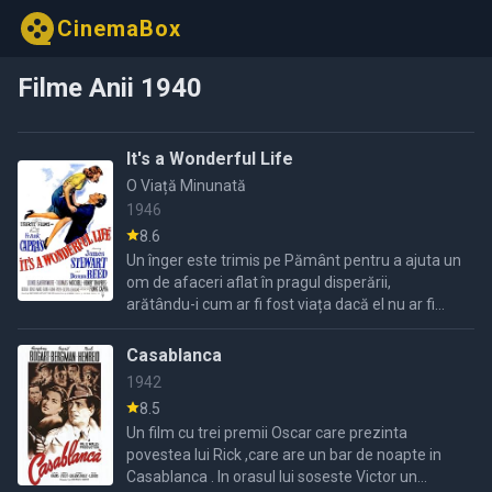
CinemaBox
Filme Anii 1940
It's a Wonderful Life
O Viață Minunată
1946
8.6
Un înger este trimis pe Pământ pentru a ajuta un
om de afaceri aflat în pragul disperării,
arătându-i cum ar fi fost viața dacă el nu ar fi
existat niciodată.
Casablanca
1942
8.5
Un film cu trei premii Oscar care prezinta
povestea lui Rick ,care are un bar de noapte in
Casablanca . In orasul lui soseste Victor un