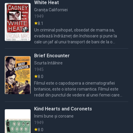
White Heat
Granița Californiei
1949
8.1
Un criminal psihopat, obsedat de mama sa,
evadează îndrăzneț din închisoare și pune la
cale un jaf al unui transport de bani de la o
fabrică chimică.
Brief Encounter
Scurta întâlnire
1945
8.0
Filmul este o capodopera a cinematografiei
britanice, este o istorie romantica. Filmul este
redat din punctul de vedere al unei femei care
are sentimentul unei existente monotone, desi
nu nefericita, ...
Kind Hearts and Coronets
Inimi bune și coroane
1949
8.0