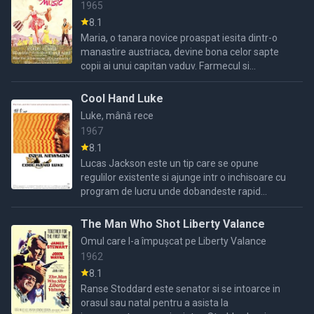
1965
8.1
Maria, o tanara novice proaspat iesita dintr-o
manastire austriaca, devine bona celor sapte
copii ai unui capitan vaduv. Farmecul si
simplitatea fetei ii cuceresc nu doar pe micii
membri ai familiei ...
Cool Hand Luke
Luke, mână rece
1967
8.1
Lucas Jackson este un tip care se opune
regulilor existente si ajunge intr o inchisoare cu
program de lucru unde dobandeste rapid
respectul celorlalti detinuti si devine un adevarat
model.Cu ...
The Man Who Shot Liberty Valance
Omul care l-a împuşcat pe Liberty Valance
1962
8.1
Ranse Stoddard este senator si se intoarce in
orasul sau natal pentru a asista la