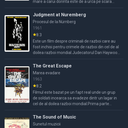
mare a carui dorinta este de a urca pe scara
succesului in firma.El gaseste o metodata mai
rapida , ...
Judgment at Nuremberg
Procesul de la Nürnberg
1961
8.3
Este un film despre criminali de razboi care au
fost inchisi pentru crimele de razboi din cel de al
doilea razboi mondial.Judecatorul Dan Haywood
are sarcina de a stabili daca magistrati care s ...
The Great Escape
Marea evadare
1963
8.2
Filmul este bazat pe un fapt real unde un grup
de soldati incearca sa evadeze dintr un lagar in
cel de al doilea razboi mondial.Prima parte
povesteste planul de evadare , tunelul pe care il
sapa, iar ...
The Sound of Music
Sunetul muzicii