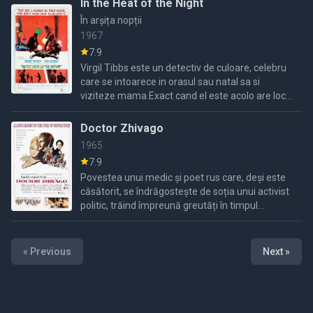
In the Heat of the Night
În arșița nopții
1967
7.9
Virgil Tibbs este un detectiv de culoare, celebru
care se intoarece in orasul sau natal sa si
viziteze mama.Exact cand el este acolo are loc o
crima, un bogatas de culoare alba este
omorat.La inceput ...
Doctor Zhivago
1965
7.9
Povestea unui medic și poet rus care, deși este
căsătorit, se îndrăgostește de soția unui activist
politic, trăind împreună greutăți în timpul
Primului Război Mondial și Revoluției din
Octombrie.
« Previous
Next »