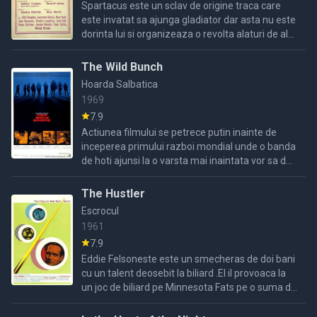
Spartacus este un sclav de origine traca care
este invatat sa ajunga gladiator dar asta nu este
dorinta lui si organizeaza o revolta alaturi de alti
sclavi care cu timpul devin din ce in ce mai ...
The Wild Bunch
Hoarda Salbatica
1969
7.9
Actiunea filmului se petrece putin inainte de
inceperea primului razboi mondial unde o banda
de hoti ajunsi la o varsta mai inaintata vor sa de
a o ultima spargere pentru a se retrage.Dar jaful
nu ...
The Hustler
Escrocul
1961
7.9
Eddie Felsoneste este un smecheras de doi bani
cu un talent deosebit la biliard .El il provoaca la
un joc de biliard pe Minnesota Fats pe o suma de
bani foarte mare, dar pierde si ajunge falit si ...