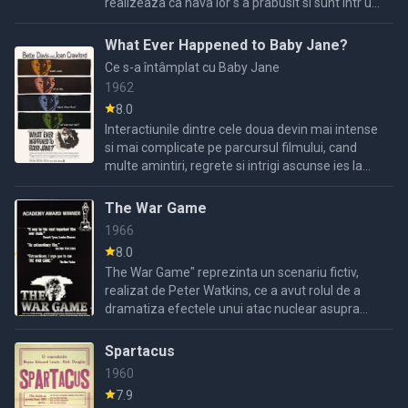
realizeaza ca nava lor s a prabusit si sunt intr un
loc asemanator cu pamantul dar este locuit de
maimute ...
What Ever Happened to Baby Jane?
Ce s-a întâmplat cu Baby Jane
1962
8.0
Interactiunile dintre cele doua devin mai intense
si mai complicate pe parcursul filmului, cand
multe amintiri, regrete si intrigi ascunse ies la
iveala.
The War Game
1966
8.0
The War Game" reprezinta un scenariu fictiv,
realizat de Peter Watkins, ce a avut rolul de a
dramatiza efectele unui atac nuclear asupra
Marii Britanii. De altfel, conducatorii trustului
BBC au fost ...
Spartacus
1960
7.9