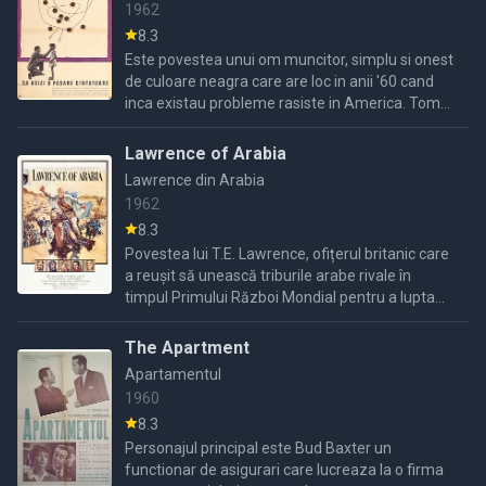
1962
8.3
Este povestea unui om muncitor, simplu si onest
de culoare neagra care are loc in anii '60 cand
inca existau probleme rasiste in America. Tom
Robinson acesta este numele lui este acuza de
viol si ...
Lawrence of Arabia
Lawrence din Arabia
1962
8.3
Povestea lui T.E. Lawrence, ofițerul britanic care
a reușit să unească triburile arabe rivale în
timpul Primului Război Mondial pentru a lupta
împotriva turcilor.
The Apartment
Apartamentul
1960
8.3
Personajul principal este Bud Baxter un
functionar de asigurari care lucreaza la o firma