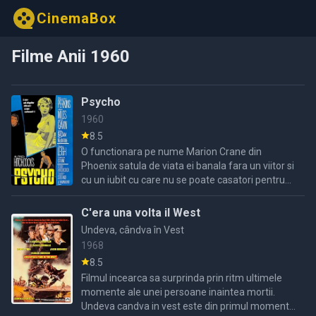
CinemaBox
Filme Anii 1960
Psycho
1960
8.5
O functionara pe nume Marion Crane din
Phoenix satula de viata ei banala fara un viitor si
cu un iubit cu care nu se poate casatori pentru
ca venitul lui trebuie sa l dea ca pensie
alimentara profita ...
C'era una volta il West
Undeva, cândva în Vest
1968
8.5
Filmul incearca sa surprinda prin ritm ultimele
momente ale unei persoane inaintea mortii.
Undeva candva in vest este din primul moment