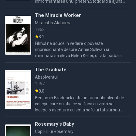
inmormantarea unui prieten.Stoddard a ajuns
faimos pentru ca l a ucis pe un cunoscut
infractor si vrea sa spuna ...
The Miracle Worker
Miracol la Alabama
1962
8.1
Filmul ne aduce in vedere o poveste
impresionanta despre Annie Sullivan si
minunata sa eleva Helen Keller, o fata oarba si
surda. Hellen, din cauza unor medicamente
nepotrivite a avut necazul de a-si ...
The Graduate
Absolventul
1967
8.0
Benjamin Braddock este un tanar absolvent de
colegiu care nu stie ce sa faca cu viata sa.
Incepe o aventura cu sotia sefului tatalui sau , el
nu poate deloc interpreta lumea adultilor si
spera prin ...
Rosemary's Baby
Copilul lui Rosemary