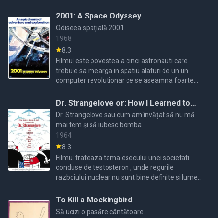
pana la final un dans al mortii.
2001: A Space Odyssey
Odiseea spațială 2001
1968
8.3
Filmul este povestea a cinci astronauti care
trebuie sa mearga in spatiu alaturi de un un
computer revolutionar ce se aseamna foarte
mult cu mintea omeneasca pentru a lua de pe
Jupiter un monolit ...
Dr. Strangelove or: How I Learned to
Stop Worrying and Love the Bomb
Dr. Strangelove sau cum am învățat să nu mă
mai tem și să iubesc bomba
1964
8.3
Filmul trateaza tema esecului unei societati
conduse de testosteron , unde regurile
razboiului nuclear nu sunt bine definite si lumea
este condusa de oameni fara caracter .
To Kill a Mockingbird
Să ucizi o pasăre cântătoare