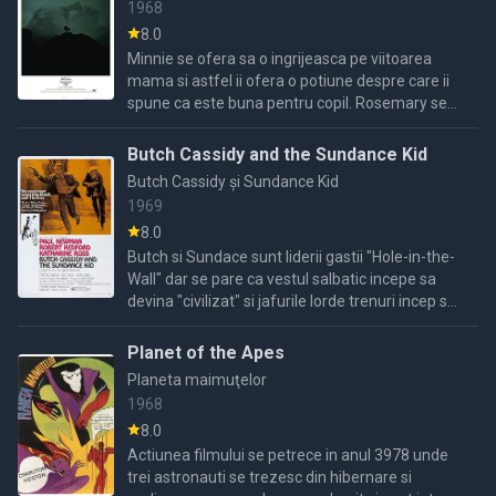
1968
8.0
Minnie se ofera sa o ingrijeasca pe viitoarea
mama si astfel ii ofera o potiune despre care ii
spune ca este buna pentru copil. Rosemary se
simte din ce in ce mai rau...
Butch Cassidy and the Sundance Kid
Butch Cassidy și Sundance Kid
1969
8.0
Butch si Sundace sunt liderii gastii "Hole-in-the-
Wall" dar se pare ca vestul salbatic incepe sa
devina "civilizat" si jafurile lorde trenuri incep sa
ii pun pe oamenii legi pe urmele lor , ...
Planet of the Apes
Planeta maimuţelor
1968
8.0
Actiunea filmului se petrece in anul 3978 unde
trei astronauti se trezesc din hibernare si