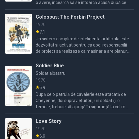
o avere, încearcă să se întoarcă acasă după ce
sunt răpite și abandonate la țară de un
majordom invidios.
Colossus: The Forbin Project
1970
7.1
Un sistem complex de inteligenta artificiala este
dezvoltat si activat pentru ca apoi responsabilii
de proiect sa realizeze ca masinaria are planuri
nu tocmai pasnice.
Soldier Blue
Soldat albastru
1970
6.9
După ce o patrulă de cavalerie este atacată de
Cheyenne, doi supraviețuitori, un soldat și o
femeie, trebuie să ajungă în siguranță la cel mai
apropiat fort.
Love Story
1970
6.9