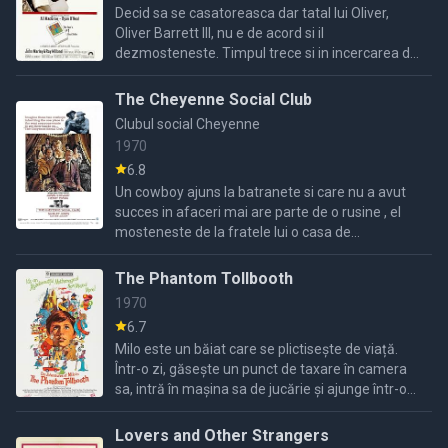
Decid sa se casatoreasca dar tatal lui Oliver,
Oliver Barrett III, nu e de acord si il
dezmosteneste. Timpul trece si in incercarea de
a avea copii ei descopera un crud adevar...
The Cheyenne Social Club
Clubul social Cheyenne
1970
6.8
Un cowboy ajuns la batranete si care nu a avut
succes in afaceri mai are parte de o rusine , el
mosteneste de la fratele lui o casa de
prostitutie...
The Phantom Tollbooth
1970
6.7
Milo este un băiat care se plictisește de viață.
Într-o zi, găsește un punct de taxare în camera
sa, intră în mașina sa de jucărie și ajunge într-o
lume plină de aventuri.
Lovers and Other Strangers