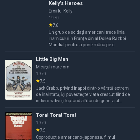
din ...
Kelly's Heroes
Eroii lui Kelly
1970
7.6
Un grup de soldați americani trece linia
inamicului în Franța din al Doilea Război
Mondial pentru a pune mâna pe o
comoară nazistă ascunsă.
Little Big Man
Micuţul mare om
1970
7.5
Jack Crabb, privind înapoi dintr-o vârstă extrem
de înaintată, își povestește viața crescut fiind de
indieni nativi și luptând alături de generalul
Custer.
Tora! Tora! Tora!
1970
7.5
Coproductie americano-japoneza, filmul