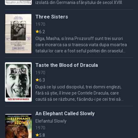
izolată din Germania sfârșitului de secol XVIII.
Three Sisters
1970
6.2
Olga, Masha, si Irina Prozoroff sunt trei surori
care incearca sa si traiesca viata dupa moartea
tatalui lor care a fost seful politiei din oraselul
lor..
Taste the Blood of Dracula
1970
6.3
După ce își ucid discipolul, trei domni englezi,
fără să știe, îl învie pe Contele Dracula, care
caută să se răzbune, făcându-i pe cei trei să
moară de mâna propriilor copii.
An Elephant Called Slowly
Elefantul Slowly
1970
5.8