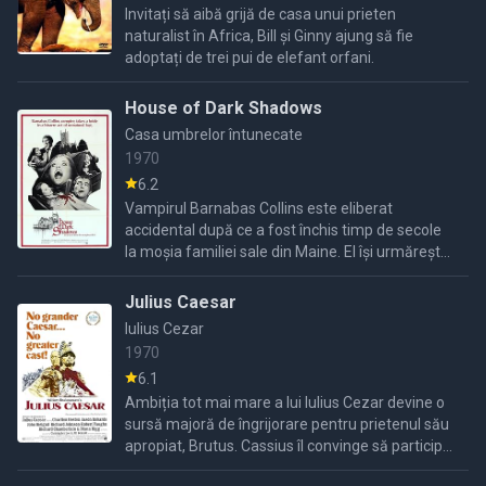
Invitați să aibă grijă de casa unui prieten
naturalist în Africa, Bill și Ginny ajung să fie
adoptați de trei pui de elefant orfani.
House of Dark Shadows
Casa umbrelor întunecate
1970
6.2
Vampirul Barnabas Collins este eliberat
accidental după ce a fost închis timp de secole
la moșia familiei sale din Maine. El își urmărește
acum descendenții și o vizează pe Maggie,
reîncarnarea ...
Julius Caesar
Iulius Cezar
1970
6.1
Ambiția tot mai mare a lui Iulius Cezar devine o
sursă majoră de îngrijorare pentru prietenul său
apropiat, Brutus. Cassius îl convinge să participe
la complotul de asasinare, dar amândoi