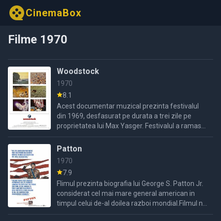
CinemaBox
Filme 1970
Woodstock
1970
8.1
Acest documentar muzical prezinta festivalul
din 1969, desfasurat pe durata a trei zile pe
proprietatea lui Max Yasger. Festivalul a ramas
pana azi cea mai celebra manifestare a
miscarilor politice, ...
Patton
1970
7.9
Flimul prezinta biografia lui George S. Patton Jr.
considerat cel mai mare general american in
timpul celui de-al doilea razboi mondial.Filmul ne
prezinta traseul militar incepand cu campania