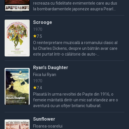
recreaza cu fidelitate evnimentele care au dus
la bombardamentele japoneze asupra Pearl
Harbour, in al doilea razboi mondial. Dupa ce
Germania invadeaza Polonia, ...
Scrooge
1970
7.5
O reinterpretare muzicală a romanului clasic al
lui Charles Dickens, despre un bătrân avar care
este purtat într-o călătorie de auto-
răscumpărare, cu ajutorul unor apariții
misterioase de Crăciun.
Ryan's Daughter
Fiica lui Ryan
1970
7.4
Plasată în urma revoltei de Paște din 1916, o
femeie măritată dintr-un mic sat irlandez are o
aventură cu un ofițer britanic tulburat.
Sunflower
Floarea-soarelui