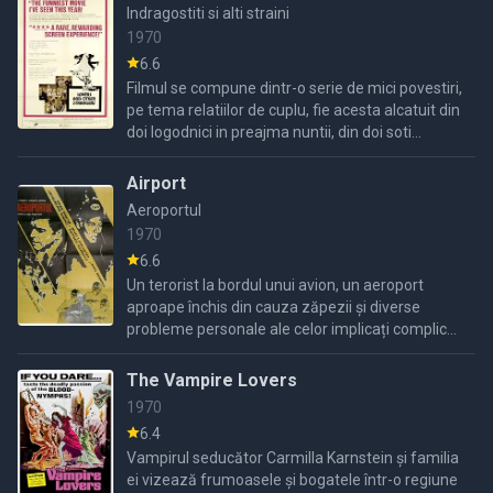
Indragostiti si alti straini
1970
6.6
Filmul se compune dintr-o serie de mici povestiri,
pe tema relatiilor de cuplu, fie acesta alcatuit din
doi logodnici in preajma nuntii, din doi soti
trecuti... de nunta de argint, sau de doi amanti, ...
Airport
Aeroportul
1970
6.6
Un terorist la bordul unui avion, un aeroport
aproape închis din cauza zăpezii și diverse
probleme personale ale celor implicați complică
lucrurile într-un mod periculos.
The Vampire Lovers
1970
6.4
Vampirul seducător Carmilla Karnstein și familia
ei vizează frumoasele și bogatele într-o regiune