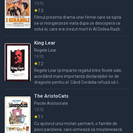
1970
7.3
Filmul prezinta drama unei femei care se lupta
sa-si reorganzeze viata dupa ce descopera ca
sotul ei, care era crezut mort in Al Doilea Razboi
Mondial, are o noua viata in Rusia......
King Lear
Regele Lear
1970
7.2
Regele Lear își împarte regatul între fiicele sale,
acordând mare importanță declarațiilor lor de
dragoste pentru el. Când Cordelia refuză să-l
flateze, el o alungă și se bazează pe celelalte
fiice.
The AristoCats
Piscile Aristocrate
1970
7.1
Cu ajutorul unui motan șarmant, o familie de
pisici pariziene, care urmează să moștenească