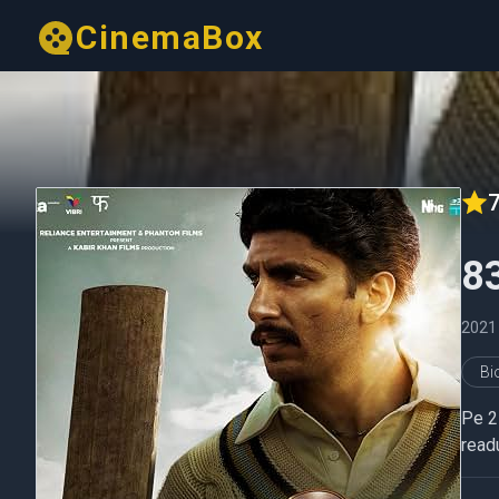
CinemaBox
7
8
2021
Bi
Pe 2
readu