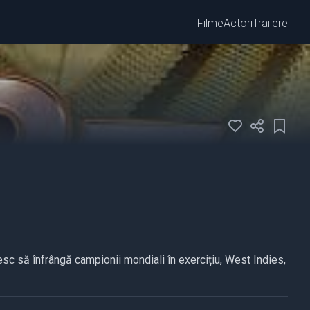
Filme
Actori
Trailere
sc să înfrângă campionii mondiali în exercițiu, West Indies,