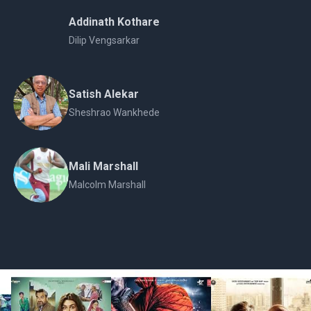
Addinath Kothare
Dilip Vengsarkar
Satish Alekar
Sheshrao Wankhede
Mali Marshall
Malcolm Marshall