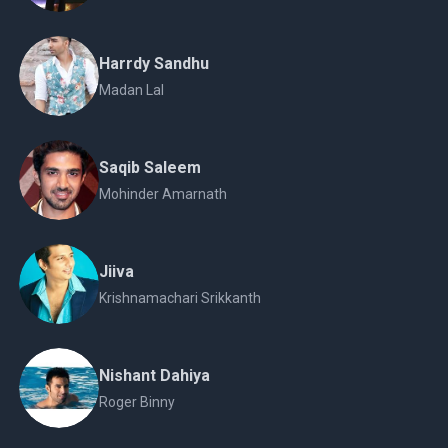
Harrdy Sandhu
Madan Lal
Saqib Saleem
Mohinder Amarnath
Jiiva
Krishnamachari Srikkanth
Nishant Dahiya
Roger Binny