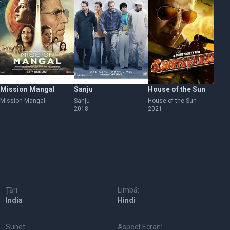
Mission Mangal
Sanju
House of the Sun
Ba
Mission Mangal
Sanju
House of the Sun
Glo
2018
2021
20
Țări:
Limbă:
India
Hindi
Sunet:
Aspect Ecran: