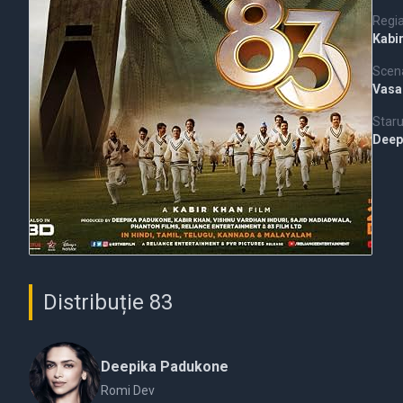
Regi
Kabi
Scena
Vasa
Staru
Deep
Distribuție 83
Deepika Padukone
Romi Dev