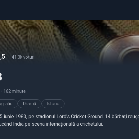
,5
-
41.3k voturi
3
•
162 minute
ografic
Dramă
Istoric
5 iunie 1983, pe stadionul Lord's Cricket Ground, 14 bărbați reușe
când India pe scena internațională a crichetului.