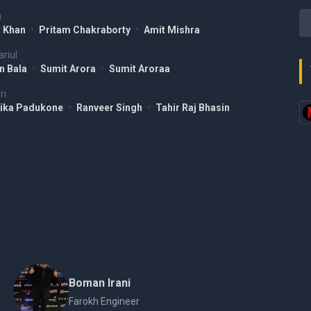
a
r Khan
•
Pritam Chakraborty
•
Amit Mishra
riul
n Bala
•
Sumit Arora
•
Sumit Aroraa
ri
ika Padukone
•
Ranveer Singh
•
Tahir Raj Bhasin
Boman Irani
Farokh Engineer