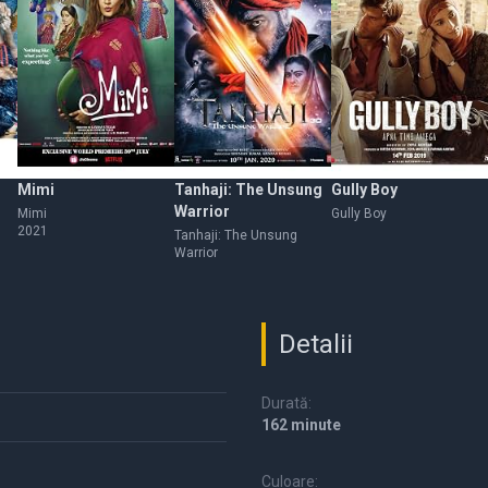
Mimi
Tanhaji: The Unsung
Gully Boy
Warrior
Mimi
Gully Boy
2021
Tanhaji: The Unsung
Warrior
Detalii
Durată:
162 minute
Culoare: