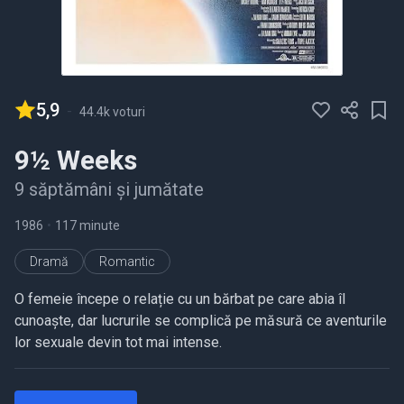
5,9
-
44.4k voturi
9½ Weeks
9 săptămâni şi jumătate
1986
•
117 minute
Dramă
Romantic
O femeie începe o relație cu un bărbat pe care abia îl
cunoaște, dar lucrurile se complică pe măsură ce aventurile
lor sexuale devin tot mai intense.