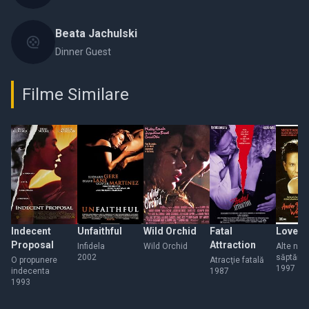
Beata Jachulski
Dinner Guest
Filme Similare
Indecent
Unfaithful
Wild Orchid
Fatal
Love in
Proposal
Attraction
Infidela
Wild Orchid
Alte nou
2002
săptămân
O propunere
Atracţie fatală
jumătat
1997
indecenta
1987
1993