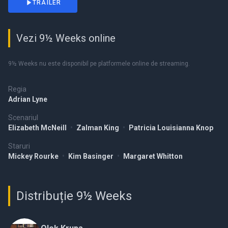
TRAILER
Vezi 9½ Weeks online
9½ Weeks nu este disponibil pe platformele online de streaming.
Regia
Adrian Lyne
Scenariul
Elizabeth McNeill
•
Zalman King
•
Patricia Louisianna Knop
Staruri
Mickey Rourke
•
Kim Basinger
•
Margaret Whitton
Distribuție 9½ Weeks