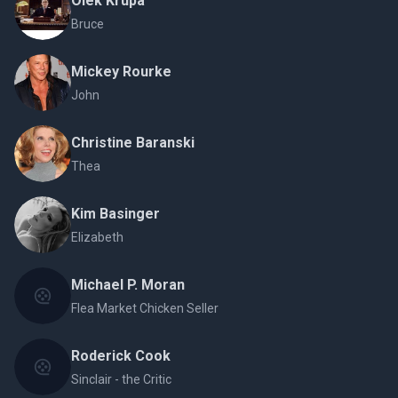
Olek Krupa
Bruce
Mickey Rourke
John
Christine Baranski
Thea
Kim Basinger
Elizabeth
Michael P. Moran
Flea Market Chicken Seller
Roderick Cook
Sinclair - the Critic