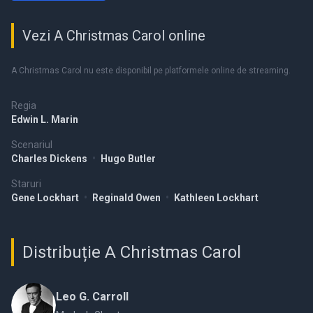
Vezi A Christmas Carol online
A Christmas Carol nu este disponibil pe platformele online de streaming.
Regia
Edwin L. Marin
Scenariul
Charles Dickens
•
Hugo Butler
Staruri
Gene Lockhart
•
Reginald Owen
•
Kathleen Lockhart
Distribuție A Christmas Carol
Leo G. Carroll