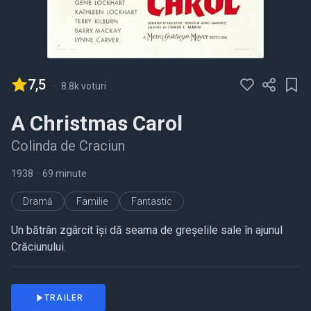
7,5
-
8.8k voturi
A Christmas Carol
Colinda de Craciun
1938
•
69 minute
Dramă
Familie
Fantastic
Un bătrân zgârcit își dă seama de greșelile sale în ajunul
Crăciunului.
TRAILER