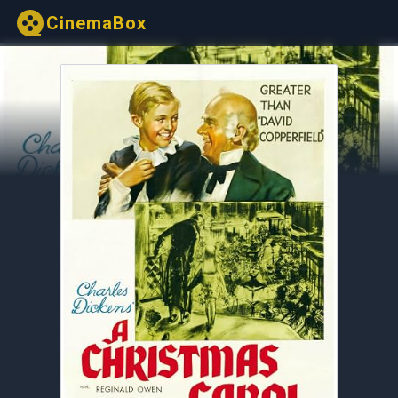
CinemaBox