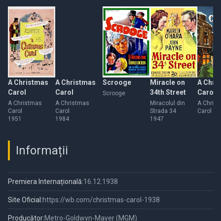
A Christmas
A Christmas
Scrooge
Miracle on
A Chri
Carol
Carol
34th Street
Carol
Scrooge
A Christmas
A Christmas
Miracolul din
A Chris
Carol
Carol
Strada 34
Carol
1951
1984
1947
Informații
Premiera Internațională:
16.12.1938
Site Oficial:
https://wb.com/christmas-carol-1938
Producător:
Metro-Goldwyn-Mayer (MGM)