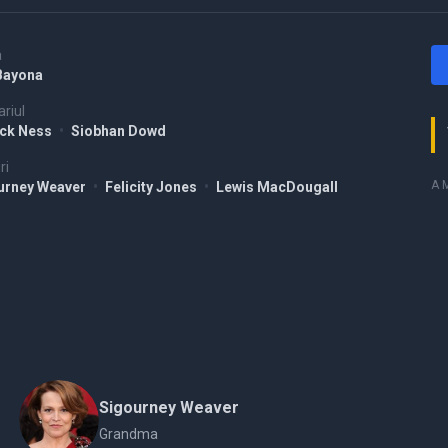
a
 Bayona
riul
ick Ness
•
Siobhan Dowd
ri
A M
urney Weaver
•
Felicity Jones
•
Lewis MacDougall
Sigourney Weaver
Grandma