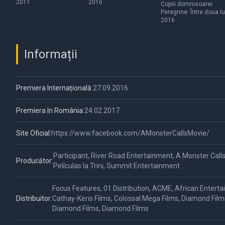
2011
2016
Children
Copiii domnisoarei
Peregrine: Între doua l
2016
Informații
Premiera Internațională:
27.09.2016
Premiera în România:
24.02.2017
Site Oficial:
https://www.facebook.com/AMonsterCallsMovie/
Participant, River Road Entertainment, A Monster Call
Producător:
Películas la Trini, Summit Entertainment
Focus Features, 01 Distribution, ACME, African Entertai
Distribuitor:
Cathay-Keris Films, Colossal Mega Films, Diamond Film
Diamond Films, Diamond Films