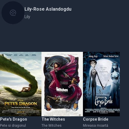
Lily-Rose Aslandogdu
Lily
Pete's Dragon
The Witches
Corpse Bride
C
Pete si dragonul
The Witches
Mireasa moartă
Ch