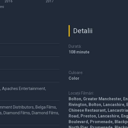
2016
2017
umi
Detalii
Durată:
108 minute
Culoare:
Color
s, Apaches Entertainment,
Locații Filmări:
Bolton, Greater Manchester, En
Rivington, Bolton, Lancashire,
nment Distributors, Belga Films,
Chinese Restaurant, Lancastri
s, Diamond Films, Diamond Films,
Road, Preston, Lancashire, En
Boulevard, Promenade, Blackpo
North Pier, Promenade, Blackp