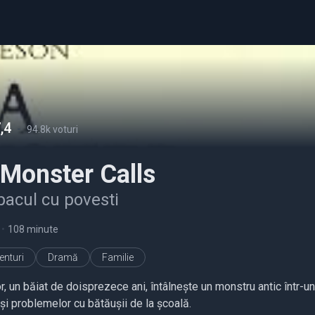
,4
-
94.8k voturi
Monster Calls
acul cu povesti
•
108 minute
enturi
Dramă
Familie
, un băiat de doisprezece ani, întâlnește un monstru antic într-un
și problemelor cu bătăușii de la școală.