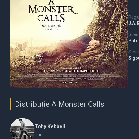
Regi
J.A.
Scena
Patr
Staru
Sigo
Distribuție A Monster Calls
Toby Kebbell
Dad