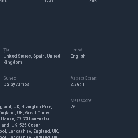
2016
1990
2005
Țări:
Limbă:
United States, Spain, United
English
Kingdom
Sunet:
Aspect Ecran:
Dolby Atmos
2.39 : 1
Metascore:
gland, UK, Rivington Pike,
76
 England, UK, Great Times
a House, 77-79 Lancaster
gland, UK, 525 Ocean
ol, Lancashire, England, UK,
ool, Lancashire, England, UK