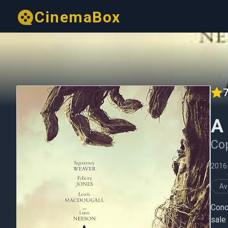
CinemaBox
7
A 
Cop
2016
Av
Conor
sale 