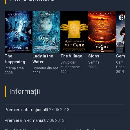
The
Lady in the
The Village
Signs
Gemini
Happening
Water
Sinucideri
Semne
Gemini:
misterioase
2002
Conspira
Întâmplarea
Doamna din apa
2004
2019
2008
2006
Informații
Premiera Internațională:
28.05.2013
Premiera în România:
07.06.2013