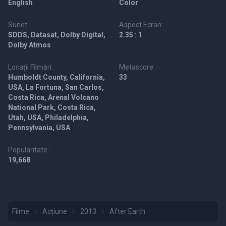
English
Color
Sunet:
Aspect Ecran:
SDDS, Datasat, Dolby Digital,
2.35 : 1
Dolby Atmos
Locații Filmări:
Metascore:
Humboldt County, California,
33
USA, La Fortuna, San Carlos,
Costa Rica, Arenal Volcano
National Park, Costa Rica,
Utah, USA, Philadelphia,
Pennsylvania, USA
Popularitate:
19,668
Filme
Acțiune
2013
After Earth