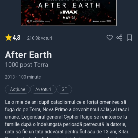
4,8
-
210.8k voturi
After Earth
1000 post Terra
2013
•
100 minute
Acțiune
Aventuri
SF
La o mie de ani după cataclismul ce a forţat omenirea să
fugă de pe Terra, Nova Prime a devenit noul sălaş al rasei
umane. Legendarul general Cypher Raige se reîntoarce la
familie după o îndelungată perioadă petrecută la datorie,
gata să fie un tată adevărat pentru fiul său de 13 ani, Kitai.