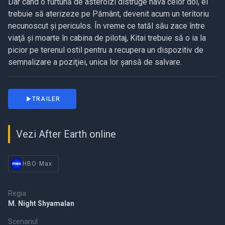
Dar când o furtună de asteroizi distruge nava celor doi, ei
trebuie să aterizeze pe Pământ, devenit acum un teritoriu
necunoscut şi periculos. În vreme ce tatăl său zace între
viaţă şi moarte în cabina de pilotaj, Kitai trebuie să o ia la
picior pe terenul ostil pentru a recupera un dispozitiv de
semnalizare a poziţiei, unica lor şansă de salvare.
TRAILER
Vezi After Earth online
HBO Max
Regia
M. Night Shyamalan
Scenariul