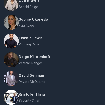
Zoë Kravitz
Senshi Raige
Sophie Okonedo
Faia Raige
Lincoln Lewis
Running Cadet
Diego Klattenhoff
Veteran Ranger
David Denman
Private McQuarrie
Kristofer Hivju
Security Chief