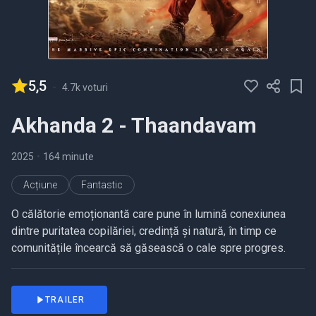
5,5
-
4.7k voturi
Akhanda 2 - Thaandavam
2025
•
164 minute
Acțiune
Fantastic
O călătorie emoționantă care pune în lumină conexiunea
dintre puritatea copilăriei, credință și natură, în timp ce
comunitățile încearcă să găsească o cale spre progres.
TRAILER