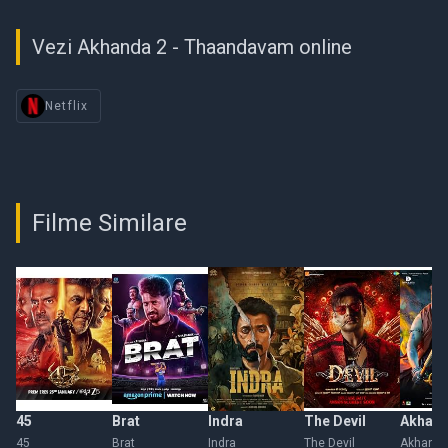
Vezi Akhanda 2 - Thaandavam online
Netflix
Filme Similare
45
Brat
Indra
The Devil
Akhan
45
Brat
Indra
The Devil
Akhand