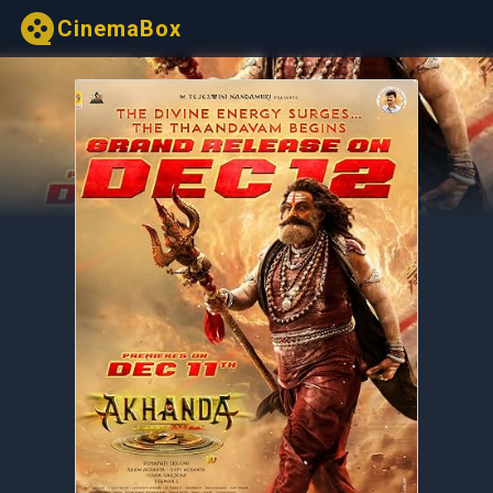
CinemaBox