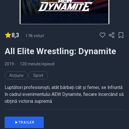
8,3
-
1.9k voturi
All Elite Wrestling: Dynamite
2019
-
•
120 minute/episod
Acțiune
Sport
Luptători profesioniști, atât bărbați cât și femei, se înfruntă
în cadrul evenimentului AEW Dynamite, fiecare încercând să
obțină victoria supremă.
TRAILER