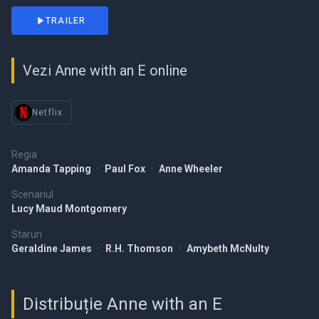
TRAILER
Vezi Anne with an E online
Netflix
Regia
Amanda Tapping
•
Paul Fox
•
Anne Wheeler
Scenariul
Lucy Maud Montgomery
Staruri
Geraldine James
•
R.H. Thomson
•
Amybeth McNulty
Distribuție Anne with an E