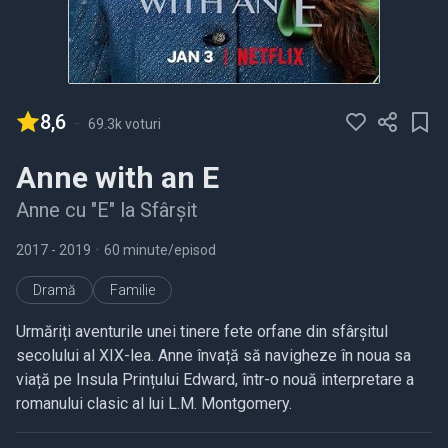
8,6
-
69.3k voturi
Anne with an E
Anne cu "E" la Sfârșit
2017
- 2019
•
60 minute/episod
Dramă
Familie
Urmăriți aventurile unei tinere fete orfane din sfârșitul
secolului al XIX-lea. Anne învață să navigheze în noua sa
viață pe Insula Prințului Edward, într-o nouă interpretare a
romanului clasic al lui L.M. Montgomery.