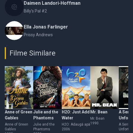
Daimen Landori-Hoffman
Billy's Pal #2
Ella Jonas Farlinger
Prissy Andrews
Filme Similare
Anne of Green
Julie and the
H2O: Just Add
Mr. Bean
A Serie
Gables
Phantoms
Water
Unfort
Mr. Bean
1990
Events
Anne of Green
Julie and the
H2O: Adaugă apă
A Series
Gables
Phantoms
2006
Unfortun