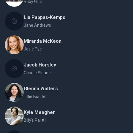
Ruby Gillis
Lia Pappas-Kemps
Jane Andrews
Miranda McKeon
Josie Pye
Jacob Horsley
Charlie Sloane
Glenna Walters
Tillie Boulter
Kyle Meagher
Billy's Pal #1