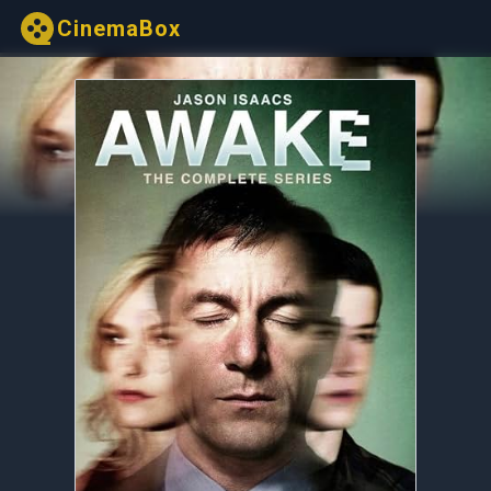
CinemaBox