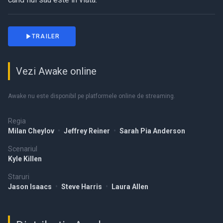
TRAILER
Vezi Awake online
Awake nu este disponibil pe platformele online de streaming.
Regia
Milan Cheylov
•
Jeffrey Reiner
•
Sarah Pia Anderson
Scenariul
Kyle Killen
Staruri
Jason Isaacs
•
Steve Harris
•
Laura Allen