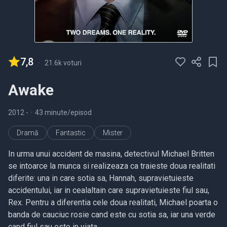
7,8
-
21.6k voturi
Awake
2012
-
•
43 minute/episod
Dramă
Fantastic
Mister
In urma unui accident de masina, detectivul Michael Britten
se intoarce la munca si realizeaza ca traieste doua realitati
diferite: una in care sotia sa, Hannah, supravietuieste
accidentului, iar in cealaltain care supravietuieste fiul sau,
Rex. Pentru a diferentia cele doua realitati, Michael poarta o
banda de cauciuc rosie cand este cu sotia sa, iar una verde
cand fiul sau este in viata.