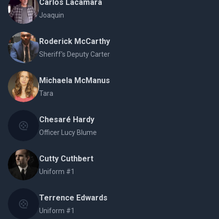
Carlos Lacamara
Joaquin
Roderick McCarthy
Sheriff's Deputy Carter
Michaela McManus
Tara
Chesaré Hardy
Officer Lucy Blume
Cutty Cuthbert
Uniform #1
Terrence Edwards
Uniform #1