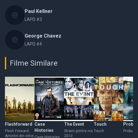
Paul Kellner
LAPD #3
George Chavez
LAPD #4
Filme Similare
Flashforward
Case
The Event
Touch
Probuz
Histories
Flash Forward:
Straini printre noi
Touch
Probuzh
Amintiri din viitor
2010
Case Histories