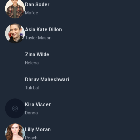
Dan Soder
Mafee
Asia Kate Dillon
Taylor Mason
Zina Wilde
Helena
Dhruv Maheshwari
Tuk Lal
Kira Visser
Donna
Lilly Moran
Peach