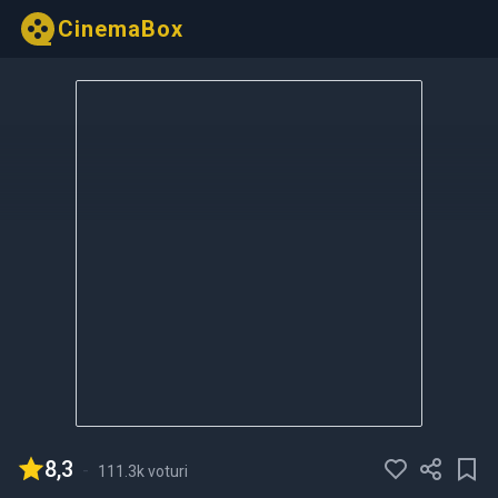
CinemaBox
8,3
-
111.3k voturi