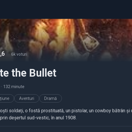
,6
-
6k voturi
te the Bullet
•
132 minute
țiune
Aventuri
Dramă
oști soldați, o fostă prostituată, un pistolar, un cowboy bătrân ș
prin deșertul sud-vestic, în anul 1908.