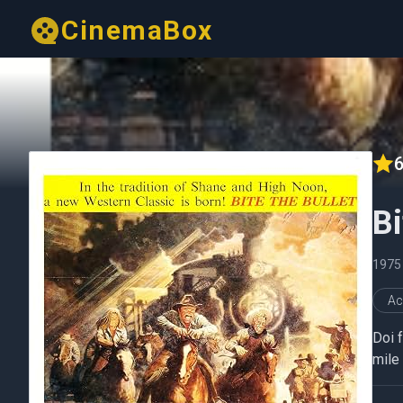
CinemaBox
6
Bi
1975
Ac
Doi f
mile 