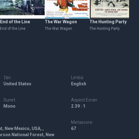
End of the Line
The War Wagon
The Hunting Party
Du
End of the Line
The War Wagon
The Hunting Party
Du
Țări:
Limbă:
United States
English
Sunet:
Aspect Ecran:
Mono
2.39 : 1
Metascore:
, New Mexico, USA, ,
67
arson National Forest, New