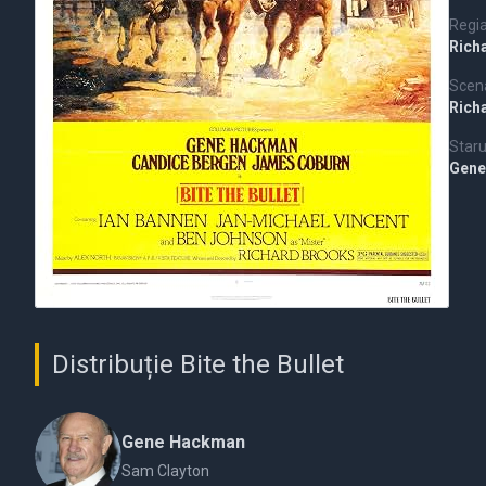
Regi
Rich
Scena
Rich
Staru
Gen
Distribuție Bite the Bullet
Gene Hackman
Sam Clayton