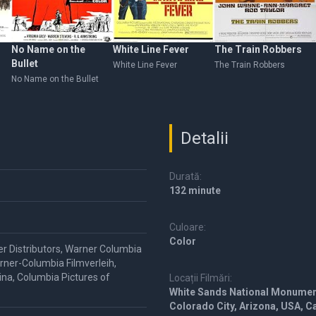
No Name on the
White Line Fever
The Train Robbers
Bullet
White Line Fever
The Train Robbers
No Name on the Bullet
Detalii
Durată:
132 minute
Culoare:
Color
er Distributors, Warner Columbia
rner-Columbia Filmverleih,
ina, Columbia Pictures of
Locații Filmări:
White Sands National Monument
Colorado City, Arizona, USA, C