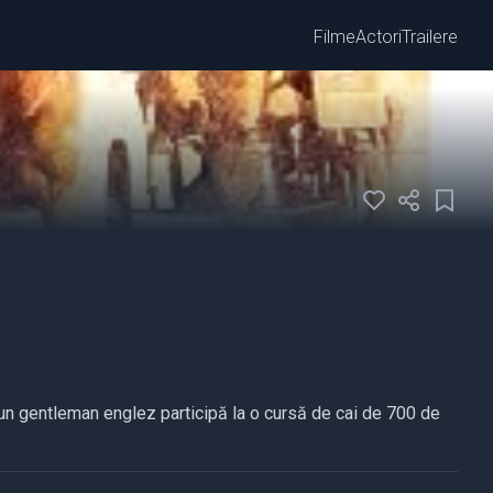
Filme
Actori
Trailere
i un gentleman englez participă la o cursă de cai de 700 de