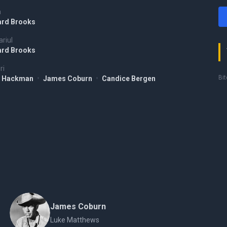
a
ard Brooks
riul
ard Brooks
ri
Bit
e Hackman
•
James Coburn
•
Candice Bergen
James Coburn
Luke Matthews