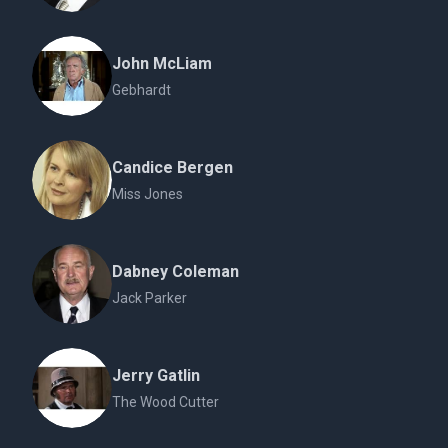
John McLiam
Gebhardt
Candice Bergen
Miss Jones
Dabney Coleman
Jack Parker
Jerry Gatlin
The Wood Cutter