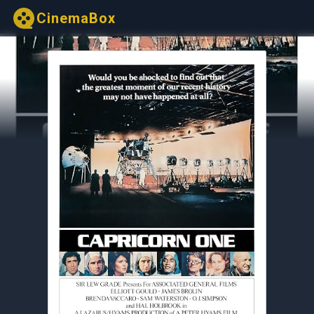
CinemaBox