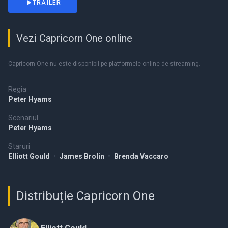
TRAILER
Vezi Capricorn One online
Capricorn One nu este disponibil pe platformele online de streaming.
Regia
Peter Hyams
Scenariul
Peter Hyams
Staruri
Elliott Gould
•
James Brolin
•
Brenda Vaccaro
Distribuție Capricorn One