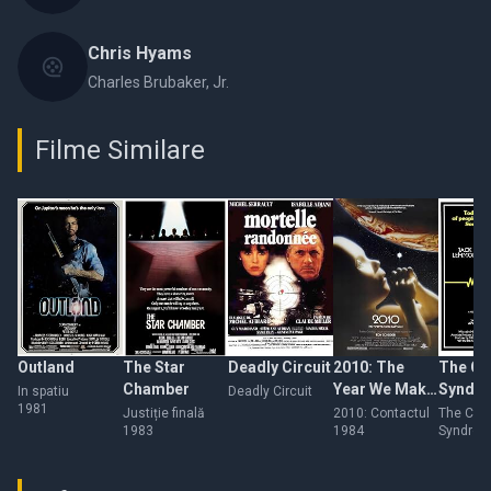
Chris Hyams
Charles Brubaker, Jr.
Filme Similare
Outland
The Star
Deadly Circuit
2010: The
The Ch
Chamber
Year We Make
Syndr
In spatiu
Deadly Circuit
1981
Contact
Justiție finală
2010: Contactul
The Chi
1983
1984
Syndro