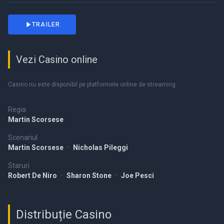
TRAILER
Vezi Casino online
Casino nu este disponibil pe platformele online de streaming.
Regia
Martin Scorsese
Scenariul
Martin Scorsese
•
Nicholas Pileggi
Staruri
Robert De Niro
•
Sharon Stone
•
Joe Pesci
Distribuție Casino