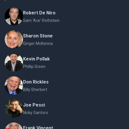
Robert De Niro
Sam 'Ace' Rothstein
Sharon Stone
Ginger McKenna
Kevin Pollak
Phillip Green
Don Rickles
Billy Sherbert
Joe Pesci
Nicky Santoro
Frank Vincent