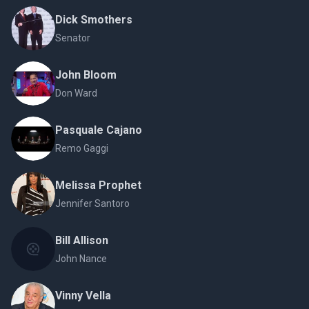
Dick Smothers
Senator
John Bloom
Don Ward
Pasquale Cajano
Remo Gaggi
Melissa Prophet
Jennifer Santoro
Bill Allison
John Nance
Vinny Vella