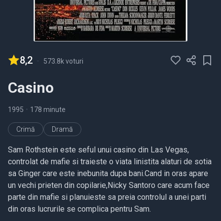
8,2
-
573.8k voturi
Casino
1995
•
178 minute
Crimă
Dramă
Sam Rothstein este seful unui casino din Las Vegas,
controlat de mafie si traieste o viata linistita alaturi de sotia
sa Ginger care este inebunita dupa bani.Cand in oras apare
un vechi prieten din copilarie,Nicky Santoro care acum face
parte din mafie si planuieste sa preia controlul a unei parti
din oras lucrurile se complica pentru Sam.