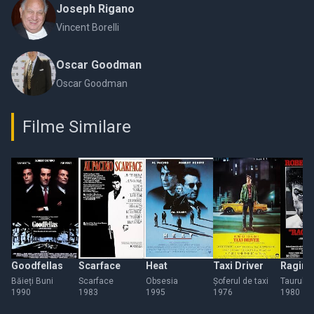
Joseph Rigano
Vincent Borelli
Oscar Goodman
Oscar Goodman
Filme Similare
Goodfellas
Scarface
Heat
Taxi Driver
Raging 
Băieți Buni
Scarface
Obsesia
Șoferul de taxi
Taurul fu
1990
1983
1995
1976
1980