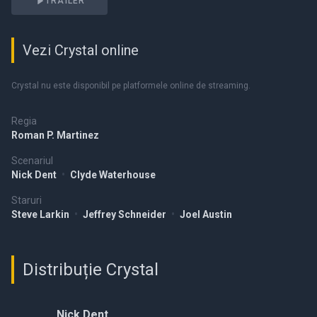
TRAILER
Vezi Crystal online
Crystal nu este disponibil pe platformele online de streaming.
Regia
Roman P. Martinez
Scenariul
Nick Dent
•
Clyde Waterhouse
Staruri
Steve Larkin
•
Jeffrey Schneider
•
Joel Austin
Distribuție Crystal
Nick Dent