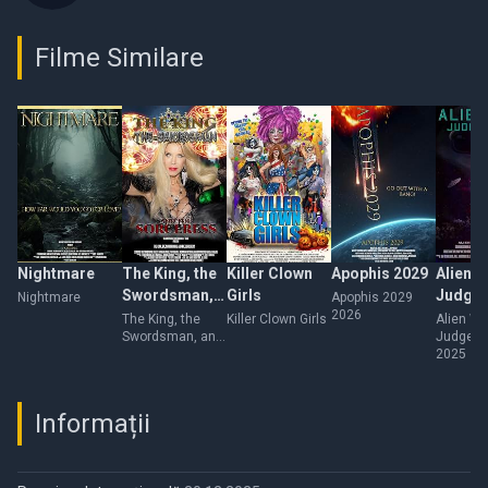
Filme Similare
Nightmare
The King, the
Killer Clown
Apophis 2029
Alien W
Swordsman,
Girls
Judge
Nightmare
Apophis 2029
2026
and the
Day
The King, the
Killer Clown Girls
Alien Wa
Swordsman, and
Judgeme
Sorceress
the Sorceress
2025
Informații