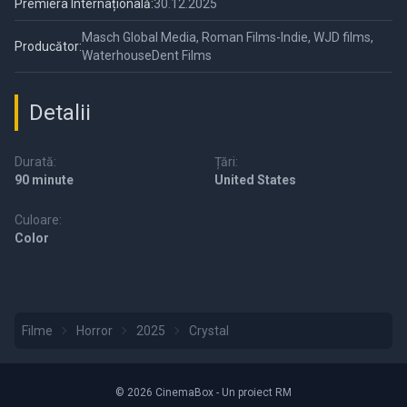
Premiera Internațională:
30.12.2025
Masch Global Media, Roman Films-Indie, WJD films,
Producător:
WaterhouseDent Films
Detalii
Durată:
Țări:
90 minute
United States
Culoare:
Color
Filme
Horror
2025
Crystal
© 2026 CinemaBox - Un proiect RM