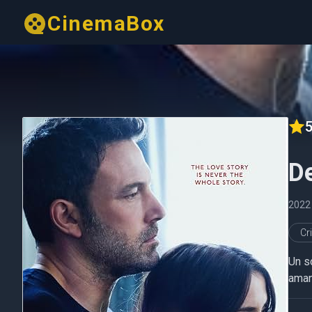
CinemaBox
5
D
2022
Cr
Un so
aman