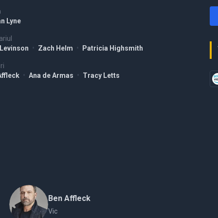
a
an Lyne
riul
Levinson
•
Zach Helm
•
Patricia Highsmith
ri
Affleck
•
Ana de Armas
•
Tracy Letts
Ben Affleck
Vic