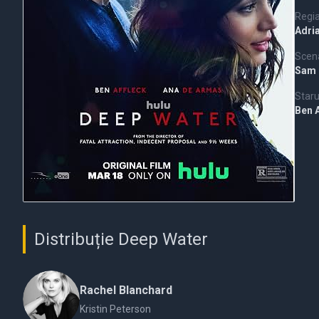
Regi
Adri
Scena
Sam 
Staru
Ben 
Distribuție Deep Water
Rachel Blanchard
Kristin Peterson