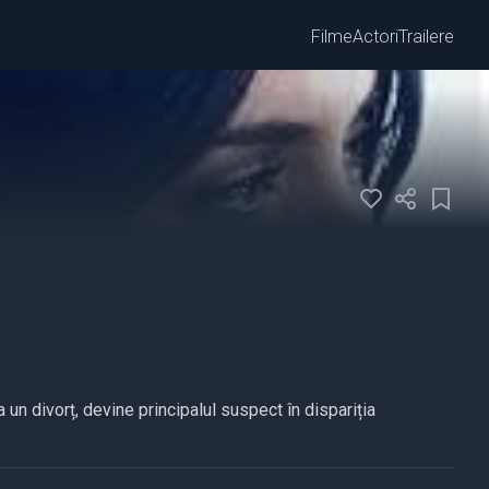
Filme
Actori
Trailere
a un divorț, devine principalul suspect în dispariția