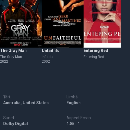
The Gray Man
Unfaithful
Entering Red
C
The Gray Man
Infidela
Entering Red
Co
2022
2002
Țări:
Limbă:
Australia, United States
English
Sunet:
Aspect Ecran:
Dolby Digital
1.85 : 1