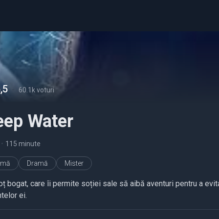
,5
-
60.1k voturi
eep Water
•
115 minute
imă
Dramă
Mister
ț bogat, care îi permite soției sale să aibă aventuri pentru a evit
telor ei.