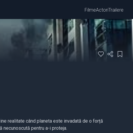
Filme
Actori
Trailere
vine realitate când planeta este invadată de o forță
ră necunoscută pentru a-i proteja.