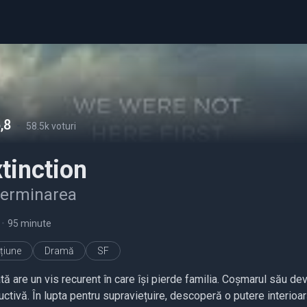
,8
-
58.5k voturi
tinction
terminarea
•
95 minute
țiune
Dramă
SF
tă are un vis recurent în care își pierde familia. Coșmarul său de
uctivă. În lupta pentru supraviețuire, descoperă o putere interioa