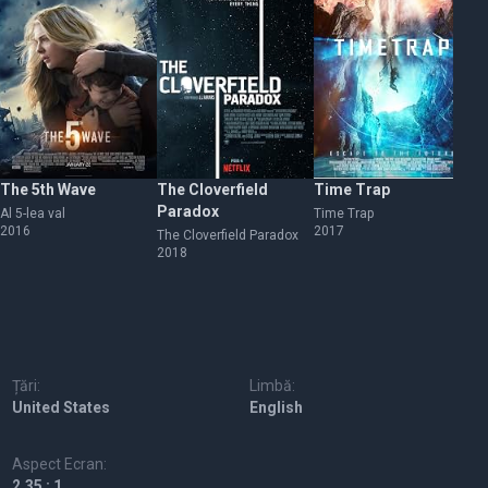
The 5th Wave
The Cloverfield
Time Trap
In
Paradox
M
Al 5-lea val
Time Trap
2016
2017
The Cloverfield Paradox
În 
2018
20
Țări:
Limbă:
United States
English
Aspect Ecran:
2.35 : 1