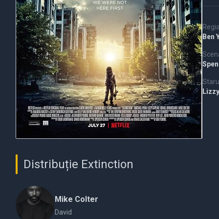
Regi
Ben 
Scena
Spen
Staru
Lizz
Distribuție Extinction
Mike Colter
David