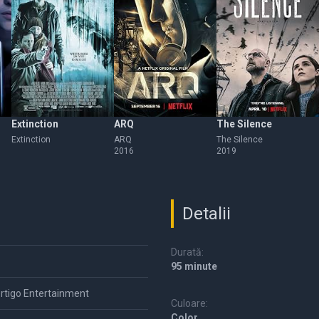
Extinction
ARQ
The Silence
Extinction
ARQ
The Silence
2016
2019
Detalii
Durată:
95 minute
ertigo Entertainment
Culoare:
Color