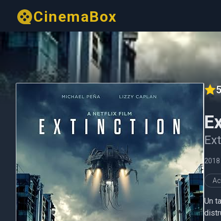
CinemaBox
5
Ex
Ex
2018
Ac
Un ta
distr