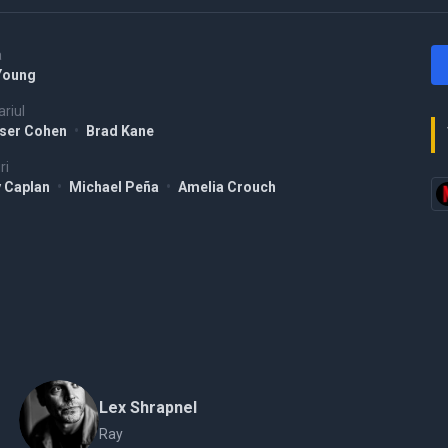
a
Young
riul
ser Cohen
•
Brad Kane
ri
y Caplan
•
Michael Peña
•
Amelia Crouch
Lex Shrapnel
Ray