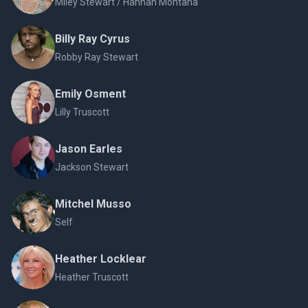
Miley Stewart / Hannah Montana
Billy Ray Cyrus
Robby Ray Stewart
Emily Osment
Lilly Truscott
Jason Earles
Jackson Stewart
Mitchel Musso
Self
Heather Locklear
Heather Truscott