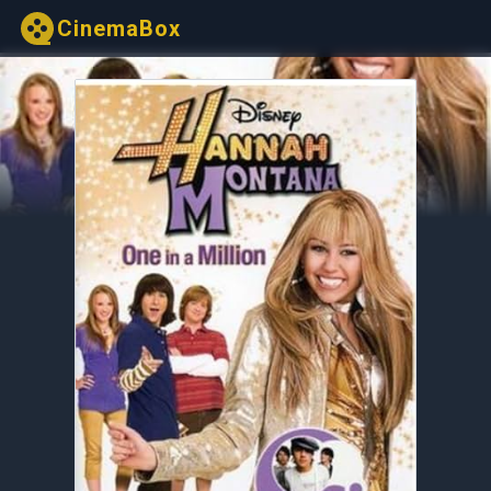
CinemaBox