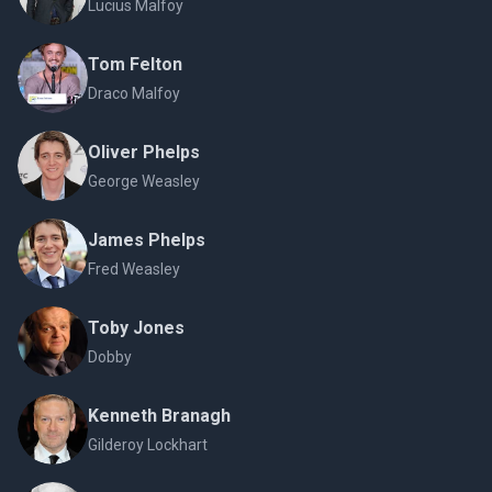
Lucius Malfoy
Tom Felton
Draco Malfoy
Oliver Phelps
George Weasley
James Phelps
Fred Weasley
Toby Jones
Dobby
Kenneth Branagh
Gilderoy Lockhart