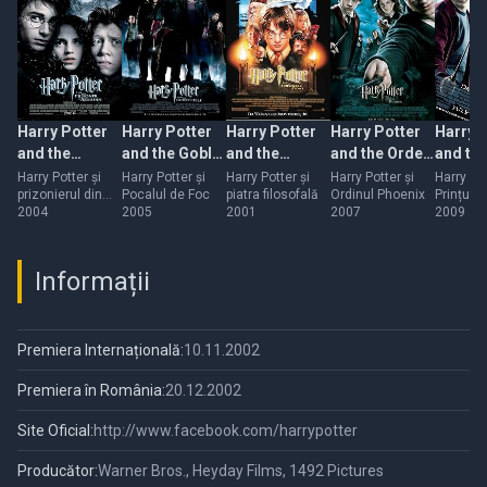
Harry Potter
Harry Potter
Harry Potter
Harry Potter
Harry 
and the
and the Goblet
and the
and the Order
and the
Prisoner of
of Fire
Sorcerer's
of the Phoenix
Blood 
Harry Potter și
Harry Potter și
Harry Potter și
Harry Potter și
Harry Pot
prizonierul din
Pocalul de Foc
piatra filosofală
Ordinul Phoenix
Prințul 
Azkaban
Stone
Azkaban
2004
2005
2001
2007
2009
Informații
Premiera Internațională:
10.11.2002
Premiera în România:
20.12.2002
Site Oficial:
http://www.facebook.com/harrypotter
Producător:
Warner Bros., Heyday Films, 1492 Pictures