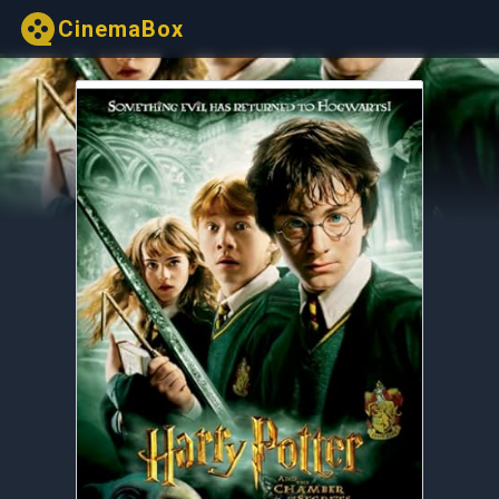
CinemaBox