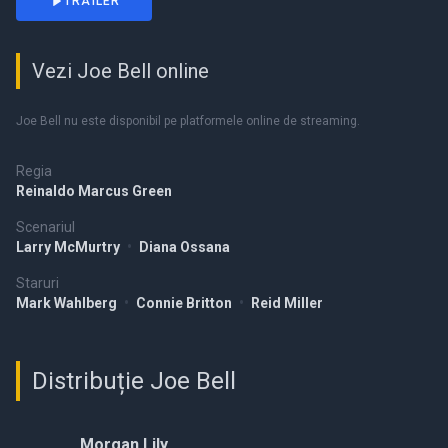
TRAILER
Vezi Joe Bell online
Joe Bell nu este disponibil pe platformele online de streaming.
Regia
Reinaldo Marcus Green
Scenariul
Larry McMurtry
•
Diana Ossana
Staruri
Mark Wahlberg
•
Connie Britton
•
Reid Miller
Distribuție Joe Bell
Morgan Lily