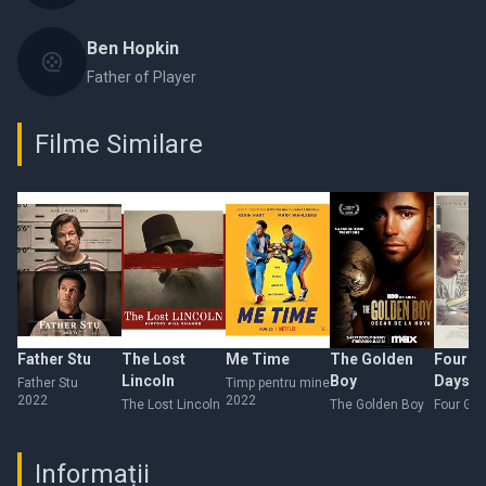
Ben Hopkin
Father of Player
Filme Similare
Father Stu
The Lost
Me Time
The Golden
Four G
Lincoln
Boy
Days
Father Stu
Timp pentru mine
2022
2022
The Lost Lincoln
The Golden Boy
Four Go
Informații