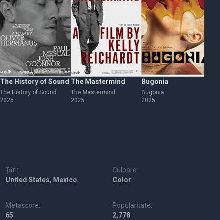
The History of Sound
The Mastermind
Bugonia
An
The History of Sound
The Mastermind
Bugonia
An
2025
2025
2025
20
Țări:
Culoare:
United States, Mexico
Color
Metascore:
Popularitate:
65
2,778