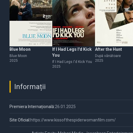
Blue Moon
If I Had Legs I'd Kick
After the Hunt
You
Blue Moon
După vânătoare
2025
2025
If I Had Legs I'd Kick You
2025
Informații
Premiera Internațională:
26.01.2025
Site Oficial:
https://www.kissofthespiderwomanfilm.com/