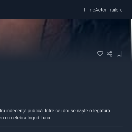
Filme
Actori
Trailere
tru indecență publică. Între cei doi se naște o legătură
n cu celebra Ingrid Luna.