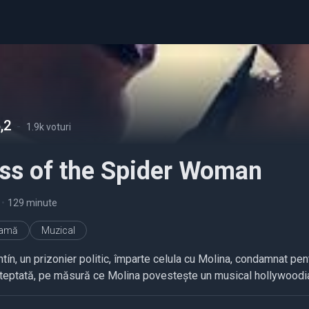
,2
-
1.9k voturi
iss of the Spider Woman
•
129 minute
ramă
Muzical
tín, un prizonier politic, împarte celula cu Molina, condamnat pen
teptată, pe măsură ce Molina povestește un musical hollywoodia