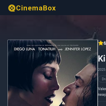
CinemaBox
6
K
2025
D
Valen
neaș