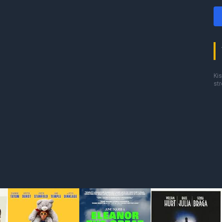
Kis
st