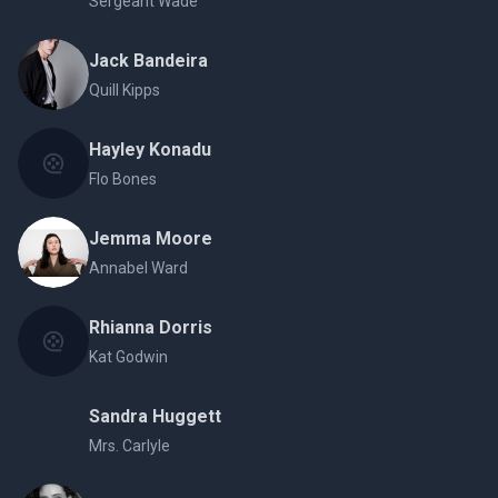
Sergeant Wade
Jack Bandeira
Quill Kipps
Hayley Konadu
Flo Bones
Jemma Moore
Annabel Ward
Rhianna Dorris
Kat Godwin
Sandra Huggett
Mrs. Carlyle