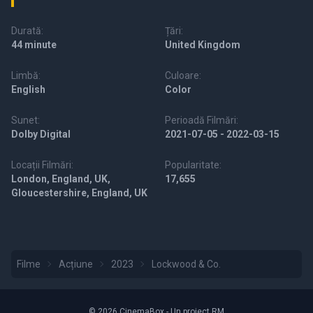
Durată:
Țări:
44 minute
United Kingdom
Limbă:
Culoare:
English
Color
Sunet:
Perioadă Filmări:
Dolby Digital
2021-07-05 - 2022-03-15
Locații Filmări:
Popularitate:
London, England, UK,
17,655
Gloucestershire, England, UK
Filme
Acțiune
2023
Lockwood & Co.
© 2026 CinemaBox - Un proiect RM