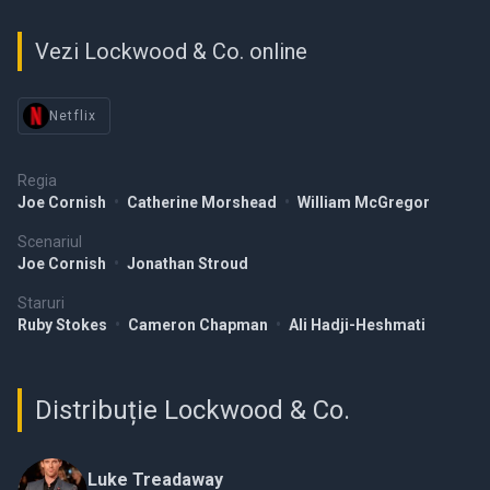
Vezi Lockwood & Co. online
Netflix
Regia
Joe Cornish
•
Catherine Morshead
•
William McGregor
Scenariul
Joe Cornish
•
Jonathan Stroud
Staruri
Ruby Stokes
•
Cameron Chapman
•
Ali Hadji-Heshmati
Distribuție Lockwood & Co.
Luke Treadaway