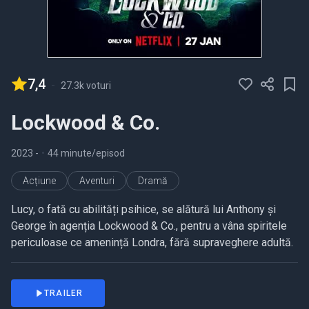
7,4
-
27.3k voturi
Lockwood & Co.
2023
-
•
44 minute/episod
Acțiune
Aventuri
Dramă
Lucy, o fată cu abilități psihice, se alătură lui Anthony și
George în agenția Lockwood & Co., pentru a vâna spiritele
periculoase ce amenință Londra, fără supraveghere adultă.
TRAILER