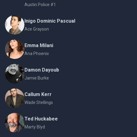
Austin Police #1
Inigo Dominic Pascual
Ace Grayson
Emma Milani
Ana Phoenix
Damon Dayoub
Jamie Burke
Callum Kerr
Wade Stellings
Ted Huckabee
Marty Blyd