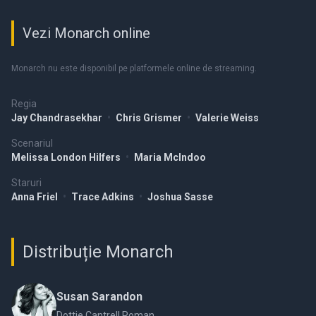
Vezi Monarch online
Monarch nu este disponibil pe platformele online de streaming.
Regia
Jay Chandrasekhar
•
Chris Grismer
•
Valerie Weiss
Scenariul
Melissa London Hilfers
•
Maria McIndoo
Staruri
Anna Friel
•
Trace Adkins
•
Joshua Sasse
Distribuție Monarch
Susan Sarandon
Dottie Cantrell Roman