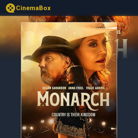
CinemaBox