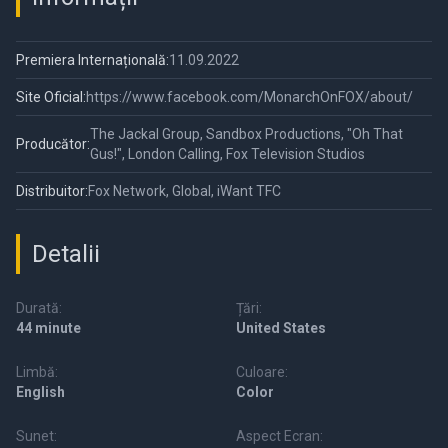
Premiera Internațională:
11.09.2022
Site Oficial:
https://www.facebook.com/MonarchOnFOX/about/
The Jackal Group, Sandbox Productions, "Oh That
Producător:
Gus!", London Calling, Fox Television Studios
Distribuitor:
Fox Network, Global, iWant TFC
Detalii
Durată:
Țări:
44 minute
United States
Limbă:
Culoare:
English
Color
Sunet:
Aspect Ecran: