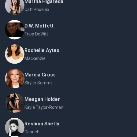
Martha Higareda
Catt Phoenix
D.W. Moffett
Tripp DeWitt
Rochelle Aytes
Mackenzie
Marcia Cross
Skyler Samms
Meagan Holder
Kayla Taylor-Roman
Reshma Shetty
Carineh