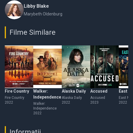
Libby Blake
Marybeth Oldenburg
Filme Similare
Fire Country
Walker:
Alaska Daily
Accused
East N
Independence
Fire Country
Alaska Daily
Accused
East Ne
2022
2022
2023
2022
Walker:
Independence
2022
Informații