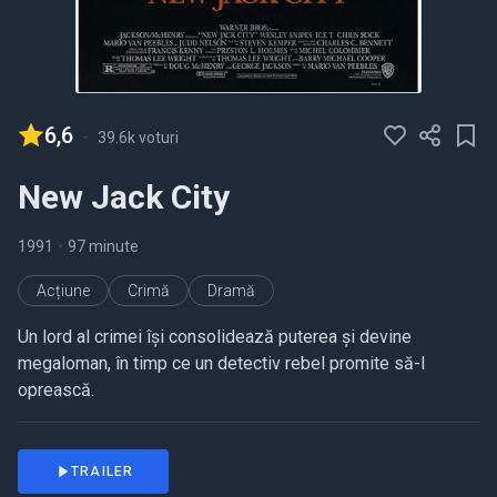
6,6
-
39.6k voturi
New Jack City
1991
•
97 minute
Acțiune
Crimă
Dramă
Un lord al crimei își consolidează puterea și devine
megaloman, în timp ce un detectiv rebel promite să-l
oprească.
TRAILER