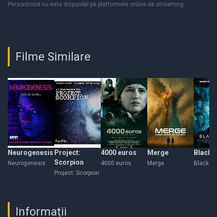
Personhood nu este disponibil pe platformele online de streaming.
Filme Similare
Neurogenesis
Project:
4000 euros
Merge
Black 
Scorpion
Neurogenesis
4000 euros
Merge
Black Z
Project: Scorpion
Informații