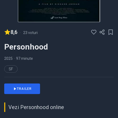
8,6
-
23 voturi
Personhood
2025
•
97 minute
SF
TRAILER
Vezi Personhood online