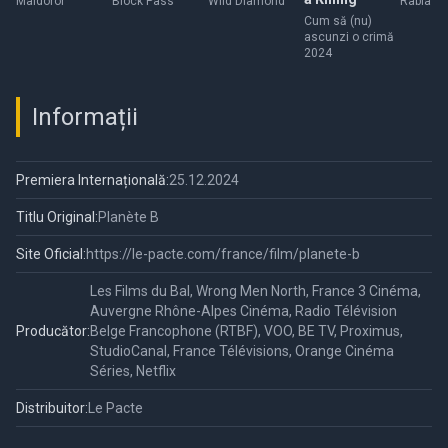
Maldoror
Block Pass
Wild Diamond
Rabia
Cum să (nu)
ascunzi o crimă
2024
Informații
Premiera Internațională:
25.12.2024
Titlu Original:
Planète B
Site Oficial:
https://le-pacte.com/france/film/planete-b
Les Films du Bal, Wrong Men North, France 3 Cinéma,
Auvergne Rhône-Alpes Cinéma, Radio Télévision
Producător:
Belge Francophone (RTBF), VOO, BE TV, Proximus,
StudioCanal, France Télévisions, Orange Cinéma
Séries, Netflix
Distribuitor:
Le Pacte