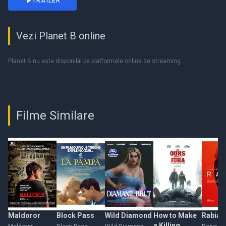
TRAILER
Vezi Planet B online
Planet B nu este disponibil pe platformele online de streaming.
Filme Similare
Maldoror
Block Pass
Wild Diamond
How to Make
Rabia
a Killing