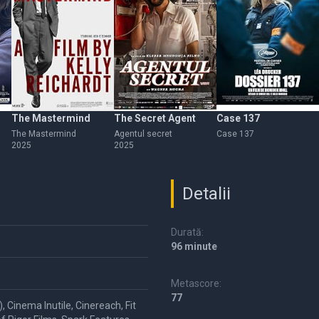
The Mastermind
The Secret Agent
Case 137
The Mastermind
Agentul secret
Case 137
2025
2025
Detalii
Durată:
96 minute
Metascore:
77
 Cinema Inutile, Cinereach, Fit