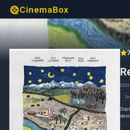
CinemaBox
7
R
2025
D
După 
desco