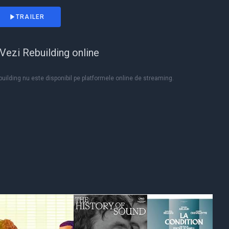
TRAILER
Vezi Rebuilding online
uilding nu este disponibil pe platformele online de streaming.