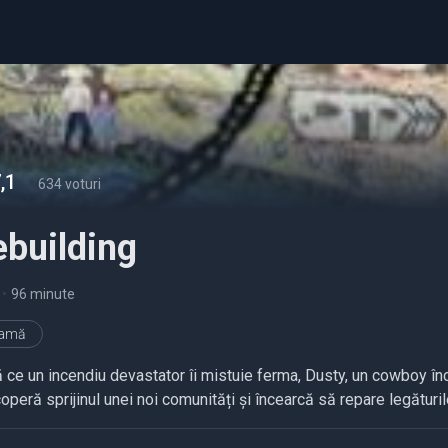
,1
-
634 voturi
ebuilding
•
96 minute
ramă
ce un incendiu devastator îi mistuie ferma, Dusty, un cowboy încer
peră sprijinul unei noi comunități și încearcă să repare legăturile