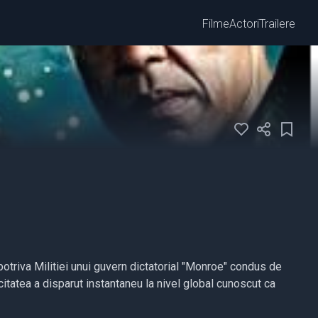
Filme
Actori
Trailere
potriva Militiei unui guvern dictatorial "Monroe" condus de
itatea a disparut instantaneu la nivel global cunoscut ca