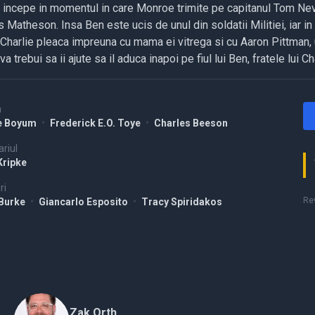
l incepe in momentul in care Monroe trimite pe capitanul Tom Nevil
 Matheson. Insa Ben este ucis de unul din soldatii Militiei, iar in s
Charlie pleaca impreuna cu mama ei vitrega si cu Aaron Pittman, un
va trebui sa ii ajute sa il aduca inapoi pe fiul lui Ben, fratele lui Ch
a
e Boyum
•
Frederick E.O. Toye
•
Charles Beeson
riul
Kripke
ri
Rev
 Burke
•
Giancarlo Esposito
•
Tracy Spiridakos
Zak Orth