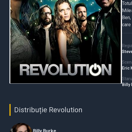
Totu
Miles
Ben, 
care 
Regi
Stev
Scena
Eric 
Staru
Billy
Distribuție Revolution
Billy Burke