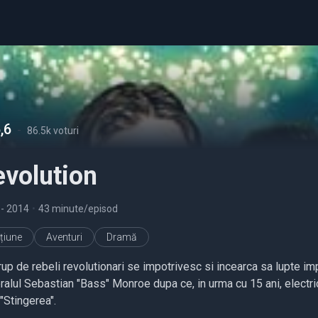
,6
-
86.5k voturi
evolution
2
- 2014
•
43 minute/episod
țiune
Aventuri
Dramă
rup de rebeli revolutionari se impotrivesc si incearca sa lupte im
ralul Sebastian "Bass" Monroe dupa ce, in urma cu 15 ani, electric
 "Stingerea".