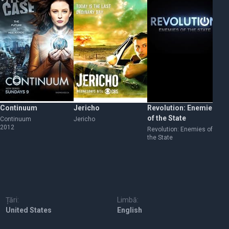
Continuum
Jericho
Revolution: Enemies
Ti
of the State
Continuum
Jericho
Di
2012
20
Revolution: Enemies of
the State
Țări:
Limbă:
United States
English