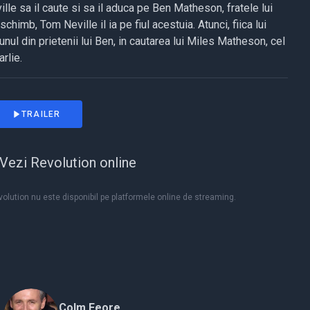
le sa il caute si sa il aduca pe Ben Matheson, fratele lui
chimb, Tom Neville il ia pe fiul acestuia. Atunci, fiica lui
ul din prietenii lui Ben, in cautarea lui Miles Matheson, cel
arlie.
TRAILER
Vezi Revolution online
olution nu este disponibil pe platformele online de streaming.
Colm Feore