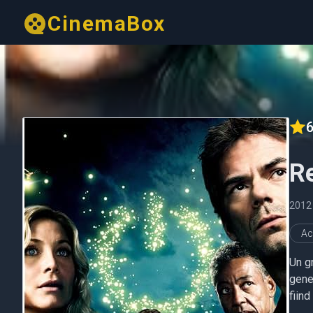
CinemaBox
6
R
201
Ac
Un g
gene
fiind