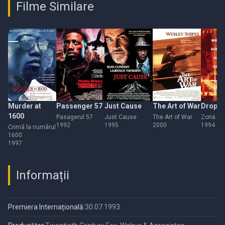
Filme Similare
Murder at
Passenger 57
Just Cause
The Art of War
Drop Z
1600
Pasagerul 57
Just Cause
The Art of War
Zonă de
1992
1995
2000
1994
Crimã la numãrul
1600
1997
Informații
Premiera Internațională:
30.07.1993