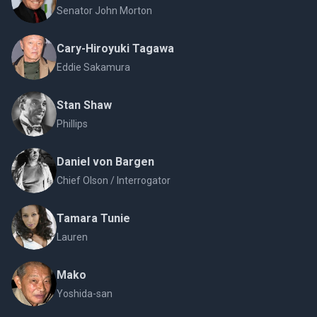
Senator John Morton
Cary-Hiroyuki Tagawa
Eddie Sakamura
Stan Shaw
Phillips
Daniel von Bargen
Chief Olson / Interrogator
Tamara Tunie
Lauren
Mako
Yoshida-san