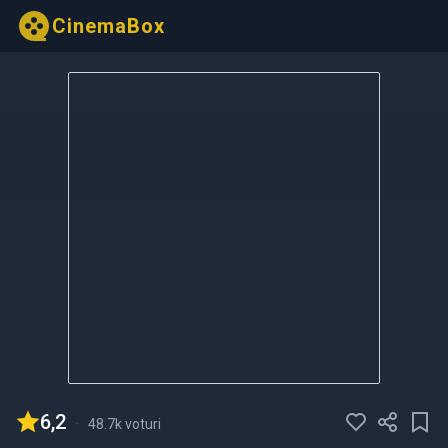
CinemaBox
6,2
-
48.7k voturi