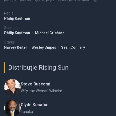
Rising Sun nu este disponibil pe platformele online de streaming.
Regia
Philip Kaufman
Scenariul
Philip Kaufman
•
Michael Crichton
Staruri
Harvey Keitel
•
Wesley Snipes
•
Sean Connery
Distribuție Rising Sun
Steve Buscemi
Willy 'the Weasel' Wilhelm
Clyde Kusatsu
Tanaka