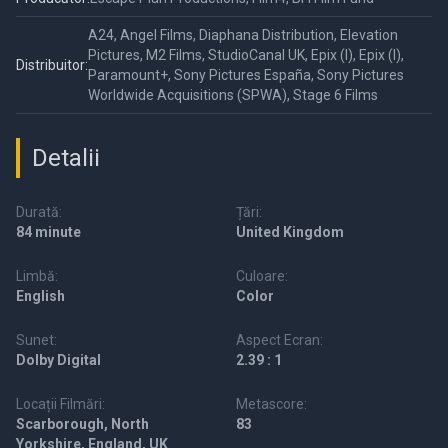
A24, Angel Films, Diaphana Distribution, Elevation
Pictures, M2 Films, StudioCanal UK, Epix (I), Epix (I),
Distribuitor:
Paramount+, Sony Pictures España, Sony Pictures
Worldwide Acquisitions (SPWA), Stage 6 Films
Detalii
Durată:
Țări:
84 minute
United Kingdom
Limbă:
Culoare:
English
Color
Sunet:
Aspect Ecran:
Dolby Digital
2.39 : 1
Locații Filmări:
Metascore:
Scarborough, North
83
Yorkshire, England, UK