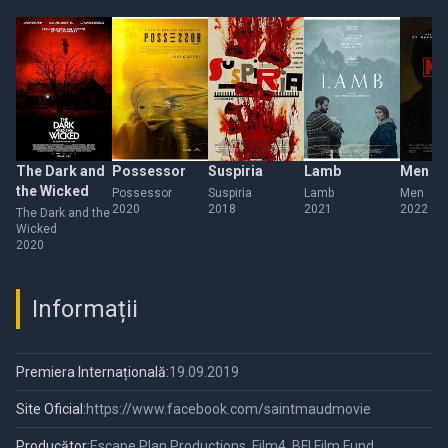
The Dark and
Possessor
Suspiria
Lamb
Men
the Wicked
Possessor
Suspiria
Lamb
Men
2020
2018
2021
2022
The Dark and the
Wicked
2020
Informații
Premiera Internațională:
19.09.2019
Site Oficial:
https://www.facebook.com/saintmaudmovie
Producător:
Escape Plan Productions, Film4, BFI Film Fund