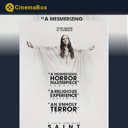
CinemaBox