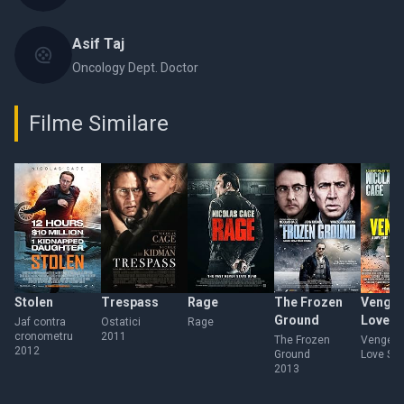
Asif Taj
Oncology Dept. Doctor
Filme Similare
Stolen
Trespass
Rage
The Frozen
Vengea
Ground
Love S
Jaf contra
Ostatici
Rage
cronometru
2011
The Frozen
Vengean
2012
Ground
Love Sto
2013