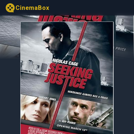
CinemaBox