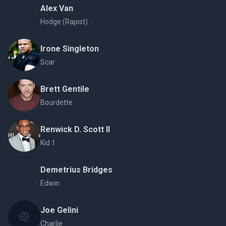
Alex Van
Hodge (Rapist)
Irone Singleton
Scar
Brett Gentile
Bourdette
Renwick D. Scott II
Kid 1
Demetrius Bridges
Edwin
Joe Gelini
Charlie