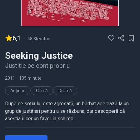
6,1
-
48.3k voturi
Seeking Justice
Justitie pe cont propriu
2011
•
105 minute
Acțiune
Crimă
Dramă
După ce soția lui este agresată, un bărbat apelează la un
grup de justițiari pentru a se răzbuna, dar descoperă că
aceștia îi cer un favor în schimb.