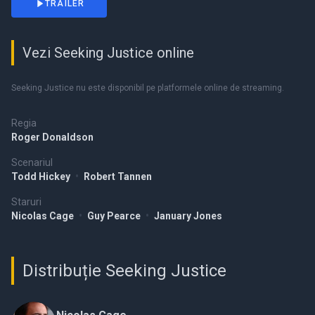
TRAILER
Vezi Seeking Justice online
Seeking Justice nu este disponibil pe platformele online de streaming.
Regia
Roger Donaldson
Scenariul
Todd Hickey
•
Robert Tannen
Staruri
Nicolas Cage
•
Guy Pearce
•
January Jones
Distribuție Seeking Justice