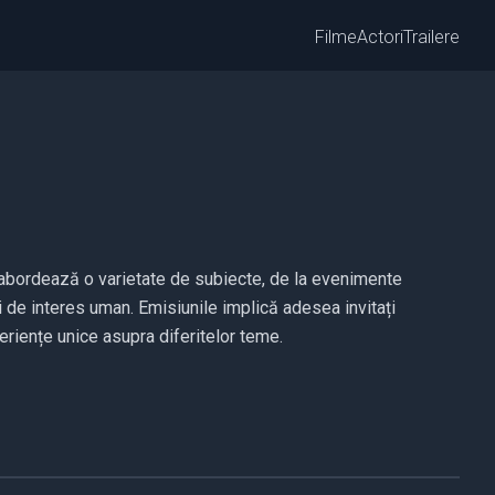
Filme
Actori
Trailere
e abordează o varietate de subiecte, de la evenimente
ti de interes uman. Emisiunile implică adesea invitați
periențe unice asupra diferitelor teme.