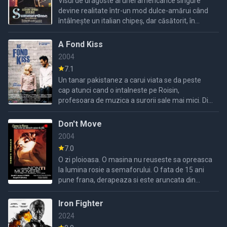
Visul de dragoste al unei americance singure
devine realitate într-un mod dulce-amărui când
întâlnește un italian chipeș, dar căsătorit, în
timpul vacanței ei la Veneția.
A Fond Kiss
2004
7.1
Un tanar pakistanez a carui viata se da peste
cap atunci cand o intalneste pe Roisin,
profesoara de muzica a surorii sale mai mici. Din
momentul in care flacara iubirii se aprinde intre
cei doi, nimic ...
Don't Move
2004
7.0
O zi ploioasa. O masina nu reuseste sa opreasca
la lumina rosie a semaforului. O fata de 15 ani
pune frana, derapeaza si este aruncata din
scuterul ei. Ambulanta merge cu viteza catre
spital. Acelasi ...
Iron Fighter
2024