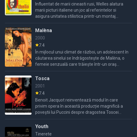
Influentat de marii cineasti rusi, Welles alatura
marii picturi italiene un joc al referintelor si
asigura unitatea stilistica printr-un montaj
acrobatic.
Malèna
2000
7.4
În mijlocul unui climat de război, un adolescent în
căutarea sinelui se îndrăgostește de Malèna, o
femeie senzuală care trăiește într-un oraș
italian îngust la minte.
Tosca
2001
7.4
Benoit Jacquot reinventează modul în care
privim opera în această producție magnifică a
poveștii lui Puccini despre dragostea Toscei
pentru pictorul Cavaradossi și intervenția lui
Scarpia.
Youth
Tinerete