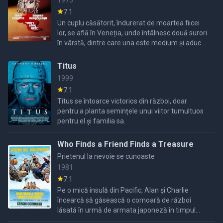
1973
7.1
Un cuplu căsătorit, îndurerat de moartea fiicei
lor, se află în Veneția, unde întâlnesc două surori
în vârstă, dintre care una este medium și aduce
un avertisment din lumea de dincolo.
Titus
1999
7.1
Titus se întoarce victorios din război, doar
pentru a planta semințele unui viitor tumultuos
pentru el și familia sa.
Who Finds a Friend Finds a Treasure
Prietenul la nevoie se cunoaste
1981
7.1
Pe o mică insulă din Pacific, Alan și Charlie
încearcă să găsească o comoară de război
lăsată în urmă de armata japoneză în timpul
celui de-al Doilea Război Mondial.