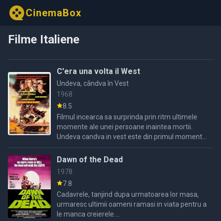
CinemaBox
Filme Italiene
C'era una volta il West
Undeva, cândva în Vest
1968
8.5
Filmul incearca sa surprinda prin ritm ultimele
momente ale unei persoane inaintea mortii.
Undeva candva in vest este din primul moment
pana la final un dans al mortii.
Dawn of the Dead
1978
7.8
Cadavrele, tanjind dupa urmatoarea lor masa,
urmaresc ultimii oameni ramasi in viata pentru a
le manca creierele....