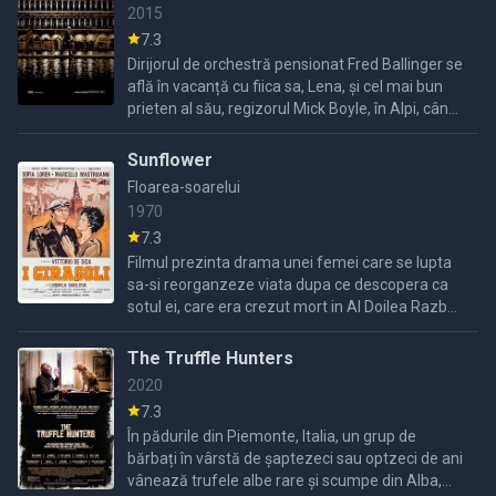
2015
7.3
Dirijorul de orchestră pensionat Fred Ballinger se
află în vacanță cu fiica sa, Lena, și cel mai bun
prieten al său, regizorul Mick Boyle, în Alpi, când
primește o invitație de la Regina Elisabeta a ...
Sunflower
Floarea-soarelui
1970
7.3
Filmul prezinta drama unei femei care se lupta
sa-si reorganzeze viata dupa ce descopera ca
sotul ei, care era crezut mort in Al Doilea Razboi
Mondial, are o noua viata in Rusia......
The Truffle Hunters
2020
7.3
În pădurile din Piemonte, Italia, un grup de
bărbați în vârstă de șaptezeci sau optzeci de ani
vânează trufele albe rare și scumpe din Alba,