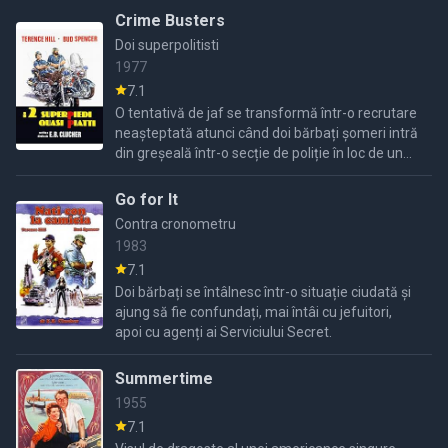
Crime Busters
Doi superpolitisti
1977
7.1
O tentativă de jaf se transformă într-o recrutare
neașteptată atunci când doi bărbați șomeri intră
din greșeală într-o secție de poliție în loc de un
magazin.
Go for It
Contra cronometru
1983
7.1
Doi bărbați se întâlnesc într-o situație ciudată și
ajung să fie confundați, mai întâi cu jefuitori,
apoi cu agenți ai Serviciului Secret.
Summertime
1955
7.1