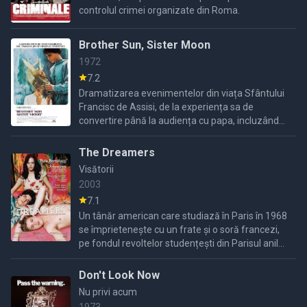
controlul crimei organizate din Roma.
Brother Sun, Sister Moon
1972
7.2
Dramatizarea evenimentelor din viața Sfântului
Francisc de Assisi, de la experiența sa de
convertire până la audiența cu papa, incluzând
prietenia sa cu Sfânta Clara.
The Dreamers
Visătorii
2003
7.1
Un tânăr american care studiază în Paris în 1968
se împrietenește cu un frate și o soră francezi,
pe fondul revoltelor studențești din Parisul anilor
'68.
Don't Look Now
Nu privi acum