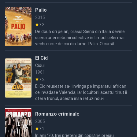
care până acum au rezistat tuturor încercărilor
moderne de
Palio
2015
7.3
De două ori pe an, orașul Siena din Italia devine
scena unei nebunii colective în timpul celei mai
vechi curse de cai din lume: Palio. O cursă
neobișnuită, unde strategia, mita și corupția
joacă un ...
El Cid
Cidul
1961
7.2
El Cid reuseste sa-l invinga pe imparatul african
ce invadase Valencia, iar locuitorii acestui tinut ii
ofera tronul, acesta insa refuzindu-i. ..
Romanzo criminale
2005
7.2
În anii '70, trei prieteni din copilărie preiau