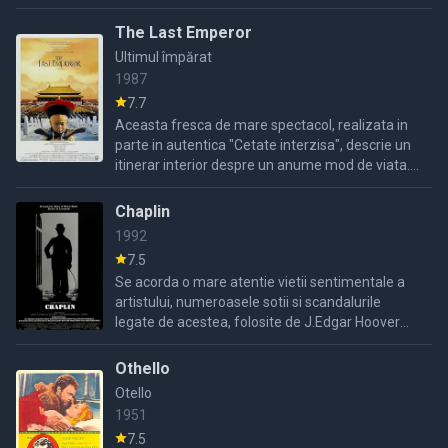
The Last Emperor
Ultimul împărat
1987
7.7
Aceasta fresca de mare spectacol, realizata in
parte in autentica "Cetate interzisa", descrie un
itinerar interior despre un anume mod de viata.
Cautarea identitatii lui Pu Yi, ultimul imparat al ...
Chaplin
1992
7.5
Se acorda o mare atentie vietii sentimentale a
artistului, numeroasele sotii si scandalurile
legate de acestea, folosite de J.Edgar Hoover
pentru a-l denunta pe Chaplin ca fiind comunist,
ale carui ...
Othello
Otello
1951
7.5