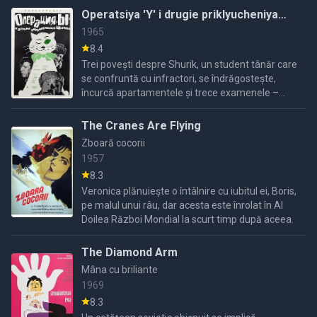
Operatsiya 'Y' i drugie priklyucheniya
Shurika
1965
8.4
Trei povești despre Shurik, un student tânăr care
se confruntă cu infractori, se îndrăgostește,
încurcă apartamentele și trece examenele –
toate acestea făcând parte din viața sa plină de
peripeții.
The Cranes Are Flying
Zboară cocorii
1957
8.3
Veronica plănuiește o întâlnire cu iubitul ei, Boris,
pe malul unui râu, dar acesta este înrolat în Al
Doilea Război Mondial la scurt timp după aceea.
The Diamond Arm
Mâna cu briliante
1969
8.3