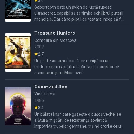
3.0
Sabertooth este un avion de luptă rusesc
ultrasecret, capabil să schimbe echilibrul puterii
mondiale. Dar când piloții de testare încep să fie
asasinați, un agent CIA rebel pornește pe
urmele
Treasure Hunters
Comoara din Moscova
2007
2.7
Un profesor american face echipă cu un
motociclist rus pentru a căuta comori istorice
ascunse în jurul Moscovei.
Come and See
Vino si vezi
1985
8.4
Un băiat tânăr, care găsește o pușcă veche, se
alătură mișcării de rezistență sovietică
împotriva trupelor germane, trăind ororile celui
de-al Doilea Război Mondial.