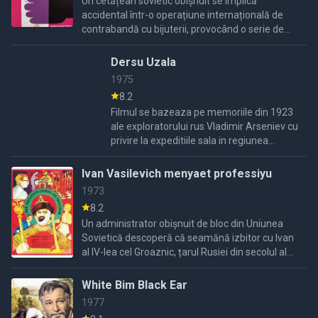
Un cetățean sovietic obișnuit se implică
accidental într-o operațiune internațională de
contrabandă cu bijuterii, provocând o serie de
întâmplări comice și periculoase.
Dersu Uzala
1975
8.2
Filmul se bazeaza pe memoriile din 1923
ale exploratorului rus Vladimir Arseniev cu
privire la expeditiile sala in regiunea
Sikhote-Alin din Siberia, de-a lungul
multiplelor explorari la inceputul ...
Ivan Vasilevich menyaet professiyu
1973
8.2
Un administrator obișnuit de bloc din Uniunea
Sovietică descoperă că seamănă izbitor cu Ivan
al IV-lea cel Groaznic, țarul Rusiei din secolul al
XVI-lea. Află acest lucru când vecinul său
inventează o ...
White Bim Black Ear
1977