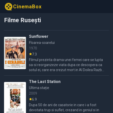
CinemaBox
Filme Rusești
Sunflower
Floarea-soarelui
1970
7.3
Filmul prezinta drama unei femei care se lupta
sa-si reorganzeze viata dupa ce descopera ca
sotul ei, care era crezut mort in Al Doilea Razboi
Mondial, are o noua viata in Rusia......
The Last Station
Ultima stație
2009
6.9
Dupa 50 de ani de casatorie in care i-a fost
devotata trup si suflet, crezand in geniul si in