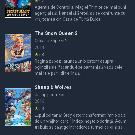
6.2
Agenția de Control al Magiei Trimite cei mai buni
agenți ai săi, Hansel și Gretel, să se confrunte cu
vrăjitoarea din Casa de Turtă Dulce.
The Snow Queen 2
Crăiasa Zăpezii 2
2014
5.8
Regina zăpezii aruncă un blestem asupra
oglinzii sale, făcându-i pe oameni să vadă cele
mai rele părți din ei înșiși.
Sheep & Wolves
Un lup printre oi
2016
5.8
Lupul cel tânăr Grey este transformat într-o oaie
de un vrăjitor care îi îndeplinește o dorință. Acum
trebuie să câștige încrederea turmei de oi și să-i
protejeze de un atac iminent al lupilor.