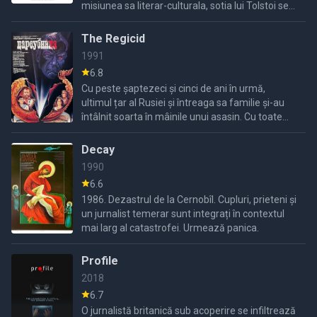
misiunea sa literar-culturala, sotia lui Tolstoi se
trezeste intr-o situatie extrema in care ar putea
...
The Regicid
1991
6.8
Cu peste șaptezeci și cinci de ani în urmă,
ultimul țar al Rusiei și întreaga sa familie și-au
întâlnit soarta în mâinile unui asasin. Cu toate
acestea, în spatele ușilor închise ale unui spital ...
Decay
1990
6.6
1986. Dezastrul de la Cernobîl. Cupluri, prieteni și
un jurnalist temerar sunt integrați în contextul
mai larg al catastrofei. Urmează panica.
Profile
2018
6.7
O jurnalistă britanică sub acoperire se infiltrează