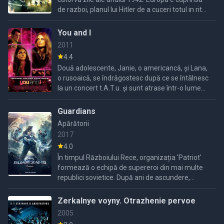
de razboi, planul lui Hitler de a cuceri totul in ritm
fulger esueaza, se ajunge la un razboi de uzura;
...
You and I
2011
4.4
Două adolescente, Janie, o americancă, și Lana,
o rusoaică, se îndrăgostesc după ce se întâlnesc
la un concert t.A.T.u. și sunt atrase într-o lume
periculoasă a obsesiei, abuzului de droguri și
Guardians
Apărătorii
2017
4.0
În timpul Războiului Rece, organizația 'Patriot'
formează o echipă de supereroi din mai multe
republici sovietice. După ani de ascundere,
acești eroi trebuie să se dezvăluie într-un
moment de criză.
Zerkalnye voyny. Otrazhenie pervoe
2005