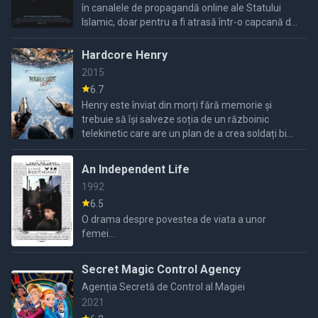
în canalele de propagandă online ale Statului
Islamic, doar pentru a fi atrasă într-o capcană de
recrutatorul ei.
Hardcore Henry
2015
6.7
Henry este înviat din morți fără memorie și
trebuie să își salveze soția de un războinic
telekinetic care are un plan de a crea soldați bio-
inginerizați.
An Independent Life
1992
6.5
O drama despre povestea de viata a unor
femei...
Secret Magic Control Agency
Agenția Secretă de Control al Magiei
2021