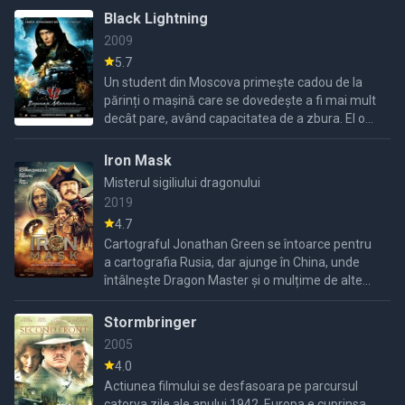
Black Lightning
2009
5.7
Un student din Moscova primește cadou de la
părinți o mașină care se dovedește a fi mai mult
decât pare, având capacitatea de a zbura. El o
folosește atât pentru a proteja orașul, cât și
pentru a ...
Iron Mask
Misterul sigiliului dragonului
2019
4.7
Cartograful Jonathan Green se întoarce pentru
a cartografia Rusia, dar ajunge în China, unde
întâlnește Dragon Master și o mulțime de alte
personaje pe parcursul unei călătorii
neașteptate.
Stormbringer
2005
4.0
Actiunea filmului se desfasoara pe parcursul
catorva zile ale anului 1942. Europa e cuprinsa