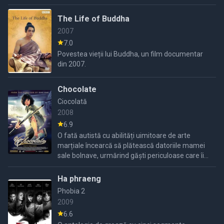
umbre ciudate în fotografiile sale, ceea ce îi
tulbură
The Life of Buddha
2007
7.0
Povestea vieții lui Buddha, un film documentar
din 2007.
Chocolate
Ciocolată
2008
6.9
O fată autistă cu abilități uimitoare de arte
marțiale încearcă să plătească datoriile mamei
sale bolnave, urmărind găști periculoase care îi
datorează bani familiei sale.
Ha phraeng
Phobia 2
2009
6.6