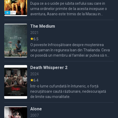
Dupa ce a o ucide pe iubita sefului sau care in
urma ordinelor primite de la acesta incepuse o
aventura, Asano este trimis de la Macau in
Thailanda, intr-o incercare de a scapa de
consecintele crimei
The Medium
2021
6.5
O poveste înfricoșătoare despre moștenirea
unui șaman în regiunea Isan din Thailanda. Ceva
ce posedă un membru al familiei ar putea să nu
fie zeița pe care o credeau.
Death Whisperer 2
2024
6.4
Într-o lume cufundată în întuneric, o forță
necruțătoare caută răzbunare, nedescurajată
de limite sau moralitate.
Alone
2007