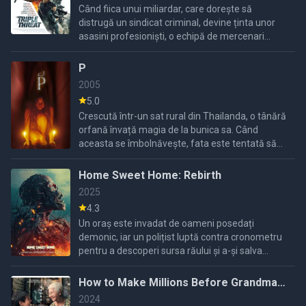
Când fiica unui miliardar, care dorește să
distrugă un sindicat criminal, devine ținta unor
asasini profesioniști, o echipă de mercenari
trebuie să o protejeze.
P
2005
5.0
Crescută într-un sat rural din Thailanda, o tânără
orfană învață magia de la bunica sa. Când
aceasta se îmbolnăvește, fata este tentată să
plece la Bangkok pentru a găsi de lucru și a
cumpăra ...
Home Sweet Home: Rebirth
2025
4.3
Un oraș este invadat de oameni posedați
demonic, iar un polițist luptă contra cronometru
pentru a descoperi sursa răului și a-și salva
familia.
How to Make Millions Before Grandma
Dies
2024