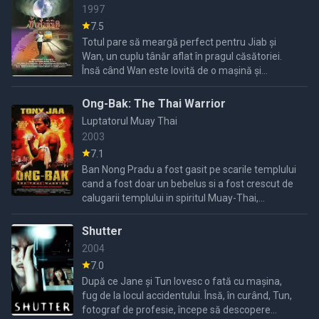
1997
7.5
Totul pare să meargă perfect pentru Jiab și
Wan, un cuplu tânăr aflat în pragul căsătoriei.
Însă când Wan este lovită de o mașină și
aproape moare, viața lor se schimbă complet.
Jiab trebuie să facă ...
Ong-Bak: The Thai Warrior
Luptatorul Muay Thai
2003
7.1
Ban Nong Pradu a fost gasit pe scarile templului
cand a fost doar un bebelus si a fost crescut de
calugarii templului in spiritul Muay-Thai,
interzicandu-i-se sa lupte pentru bani sau
putere ci doar ...
Shutter
2004
7.0
După ce Jane și Tun lovesc o fată cu mașina,
fug de la locul accidentului. Însă, în curând, Tun,
fotograf de profesie, începe să descopere