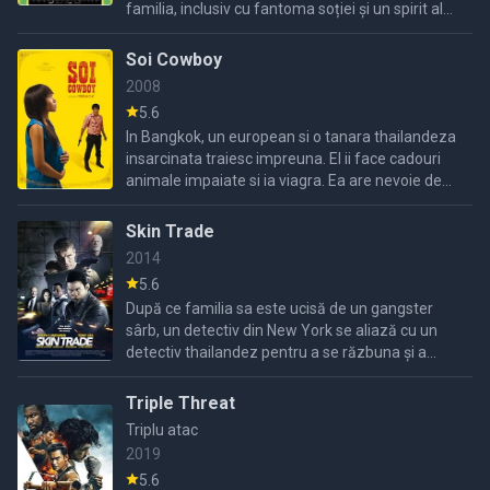
familia, inclusiv cu fantoma soției și un spirit al
pădurii care fusese fiul său, într-o fermă din
nordul ...
Soi Cowboy
2008
5.6
In Bangkok, un european si o tanara thailandeza
insarcinata traiesc impreuna. El ii face cadouri
animale impaiate si ia viagra. Ea are nevoie de
protectie, iar el e cea mai buna cale sa stea
departe ...
Skin Trade
2014
5.6
După ce familia sa este ucisă de un gangster
sârb, un detectiv din New York se aliază cu un
detectiv thailandez pentru a se răzbuna și a
distruge rețeaua de trafic de persoane.
Triple Threat
Triplu atac
2019
5.6