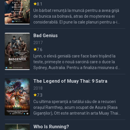
8.1
Un bărbat renunță la muncă pentru a avea grijă
de bunica sa bolnavă, atras de moștenirea ei
considerabilă. El pune la cale planuri pentru a-i
câștiga favoarea înainte ca ea să treacă în
neființă.
Bad Genius
2017
7.6
Lynn, o elevă genială care face bani trișând la
teste, primește o nouă sarcină care o duce la
Sydney, Australia. Pentru a finaliza misiunea de
milioane de baht, ea și colegii ei trebuie să ducă
la bun ...
The Legend of Muay Thai: 9 Satra
2018
7.3
Cu ultima speranță a tatălui său de a recuceri
orașul Ramthep, acum ocupat de Asura (Rasa
Giganților), Ott este antrenat în arta Muay Thai
pentru a livra 9 Satra, arma sacră, prințului din
Ramthep.
Who Is Running?