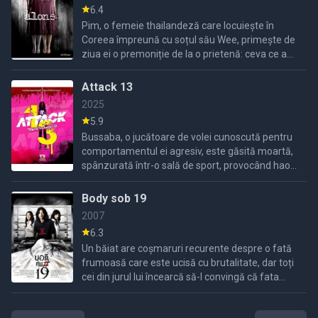
6.4
Pim, o femeie thailandeză care locuiește în
Coreea împreună cu soțul său Wee, primește de
ziua ei o premoniție de la o prietenă: ceva ce a
pierdut va reveni în viața ei. Dar unele lucruri
pierdute ar ...
Attack 13
2025
5.9
Bussaba, o jucătoare de volei cunoscută pentru
comportamentul ei agresiv, este găsită moartă,
spânzurată într-o sală de sport, provocând haos
și groază printre colegele ei.
Body sob 19
2007
6.3
Un băiat are coșmaruri recurente despre o fată
frumoasă care este ucisă cu brutalitate, dar toți
cei din jurul lui încearcă să-l convingă că fata
este doar o iluzie.