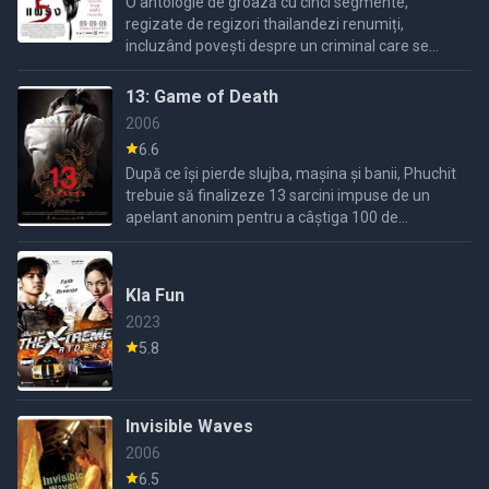
O antologie de groază cu cinci segmente,
regizate de regizori thailandezi renumiți,
incluzând povești despre un criminal care se
ascunde, un spital bântuit și actori care
interpretează fantome.
13: Game of Death
2006
6.6
După ce își pierde slujba, mașina și banii, Phuchit
trebuie să finalizeze 13 sarcini impuse de un
apelant anonim pentru a câștiga 100 de
milioane de baht thailandezi.
Kla Fun
2023
5.8
Invisible Waves
2006
6.5