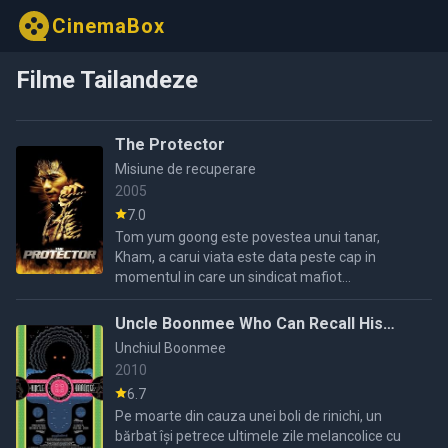
CinemaBox
Filme Tailandeze
The Protector
Misiune de recuperare
2005
7.0
Tom yum goong este povestea unui tanar,
Kham, a carui viata este data peste cap in
momentul in care un sindicat mafiot
international captureaza din Tailanda, tara lui de
bastina, doi elefanti si-i ...
Uncle Boonmee Who Can Recall His
Past Lives
Unchiul Boonmee
2010
6.7
Pe moarte din cauza unei boli de rinichi, un
bărbat își petrece ultimele zile melancolice cu