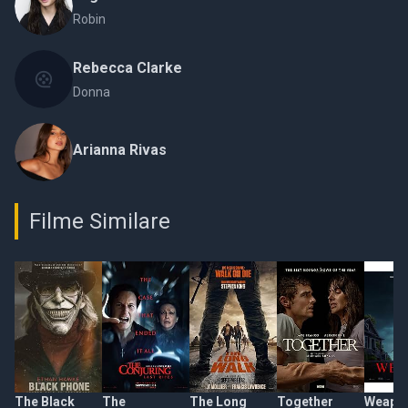
Robin
Rebecca Clarke
Donna
Arianna Rivas
Filme Similare
The Black
The
The Long
Together
Weapo