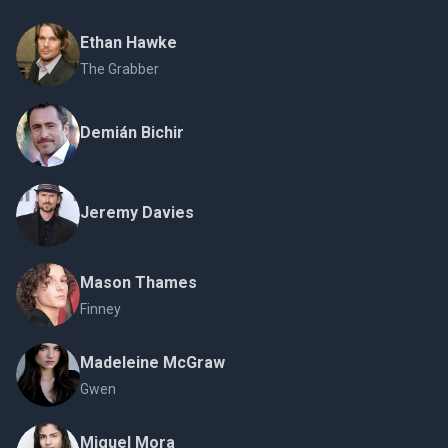
Ethan Hawke
The Grabber
Demián Bichir
Jeremy Davies
Mason Thames
Finney
Madeleine McGraw
Gwen
Miguel Mora