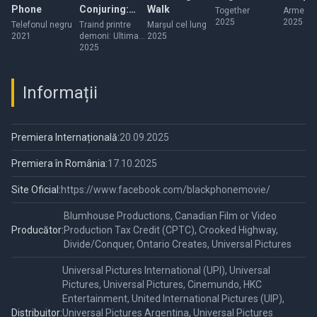
Phone
Conjuring:
Walk
Together
Arme
2025
2025
Last Rites
Telefonul negru
Traind printre
Marșul cel lung
2021
demoni: Ultima
2025
spovedanie
2025
Informații
Premiera Internațională:
20.09.2025
Premiera în România:
17.10.2025
Site Oficial:
https://www.facebook.com/blackphonemovie/
Blumhouse Productions, Canadian Film or Video
Producător:
Production Tax Credit (CPTC), Crooked Highway,
Divide/Conquer, Ontario Creates, Universal Pictures
Universal Pictures International (UPI), Universal
Pictures, Universal Pictures, Cinemundo, HKC
Entertainment, United International Pictures (UIP),
Distribuitor:
Universal Pictures Argentina, Universal Pictures