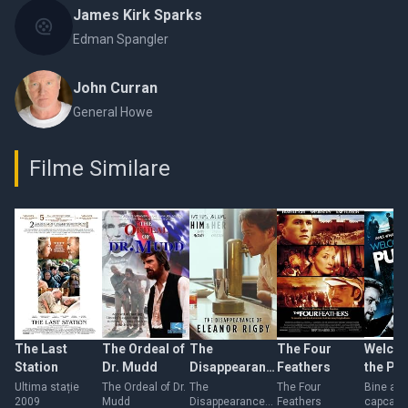
James Kirk Sparks
Edman Spangler
John Curran
General Howe
Filme Similare
The Last
The Ordeal of
The
The Four
Welcom
Station
Dr. Mudd
Disappearance
Feathers
the Pu
of Eleanor
Ultima stație
The Ordeal of Dr.
The
The Four
Bine ati 
2009
Mudd
Disappearance
Feathers
capcana
Rigby: Him