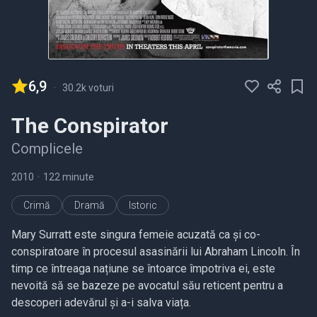
6,9
-
30.2k voturi
The Conspirator
Complicele
2010
•
122 minute
Crimă
Dramă
Istoric
Mary Surratt este singura femeie acuzată ca și co-
conspiratoare în procesul asasinării lui Abraham Lincoln. În
timp ce întreaga națiune se întoarce împotriva ei, este
nevoită să se bazeze pe avocatul său reticent pentru a
descoperi adevărul și a-i salva viața.