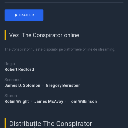
TRAILER
Vezi The Conspirator online
The Conspirator nu este disponibil pe platformele online de streaming.
Regia
Robert Redford
Scenariul
James D. Solomon
•
Gregory Bernstein
Staruri
Robin Wright
•
James McAvoy
•
Tom Wilkinson
Distribuție The Conspirator