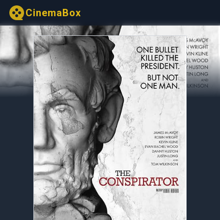
CinemaBox