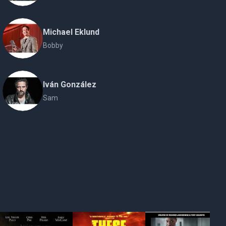
Michael Eklund
Bobby
Iván González
Sam