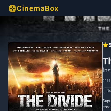
CinemaBox
5
Th
Îns
2011
D
Supra
erode