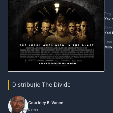
Regi
Xavi
Scena
Karl
Staru
Milo
Distribuție The Divide
Courtney B. Vance
Delvin