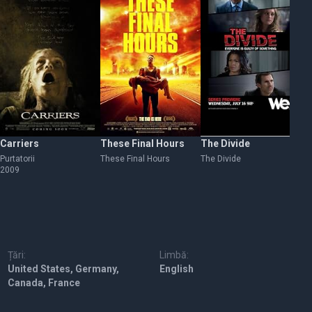
Carriers
These Final Hours
The Divide
Tr
Purtatorii
These Final Hours
The Divide
Tr
2009
Țări:
Limbă:
United States, Germany,
English
Canada, France