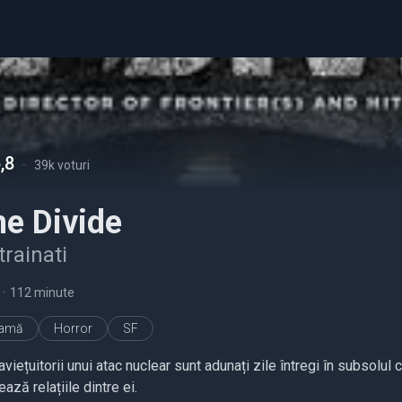
,8
-
39k voturi
e Divide
trainati
•
112 minute
ramă
Horror
SF
viețuitorii unui atac nuclear sunt adunați zile întregi în subsolul 
ază relațiile dintre ei.