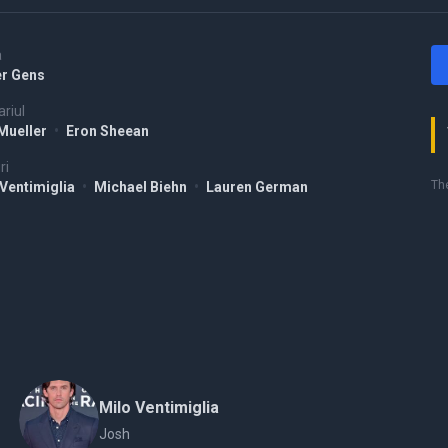
a
er Gens
riul
 Mueller
•
Eron Sheean
ri
The
 Ventimiglia
•
Michael Biehn
•
Lauren German
Milo Ventimiglia
Josh