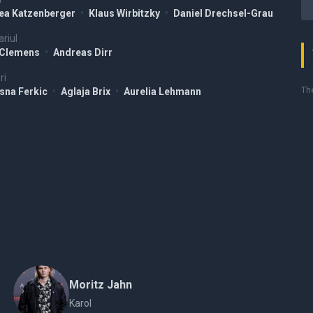
ea Katzenberger
•
Klaus Wirbitzky
•
Daniel Drechsel-Grau
riul
a Clemens
•
Andreas Dirr
ri
The
ssna Ferkic
•
Aglaja Brix
•
Aurelia Lehmann
Moritz Jahn
Karol