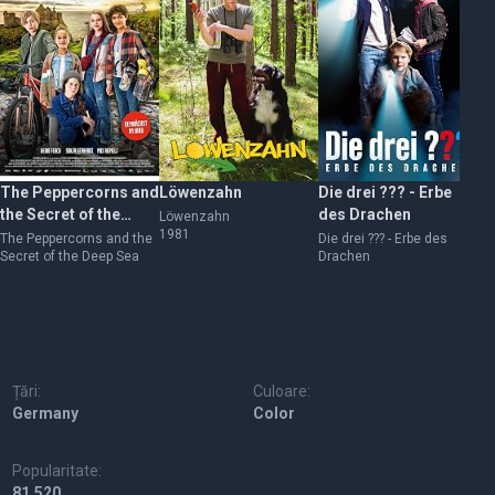
The Peppercorns and
Löwenzahn
Die drei ??? - Erbe
An
the Secret of the
des Drachen
Löwenzahn
An
1981
Deep Sea
The Peppercorns and the
Die drei ??? - Erbe des
Secret of the Deep Sea
Drachen
Țări:
Culoare:
Germany
Color
Popularitate:
81,520