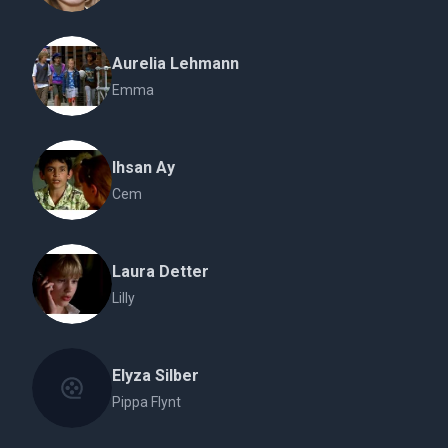
Aurelia Lehmann
Emma
Ihsan Ay
Cem
Laura Detter
Lilly
Elyza Silber
Pippa Flynt