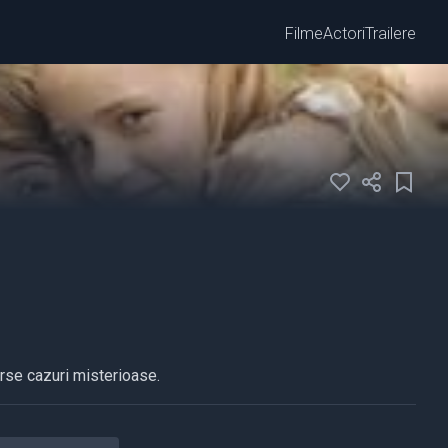
Filme
Actori
Trailere
erse cazuri misterioase.