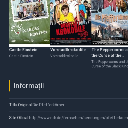
Castle Einstein
Vorstadtkrokodile
The Peppercorns 
the Curse of the
Castle Einstein
Vorstadtkrokodile
Black King
The Peppercorns and t
Curse of the Black Kin
Informații
Titlu Original:
Die Pfefferkörner
Site Oficial:
http://www.ndr.de/fernsehen/sendungen/pfefferkoer