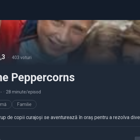
,3
-
403 voturi
he Peppercorns
9
-
•
28 minute/episod
imă
Familie
rup de copii curajoși se aventurează în oraș pentru a rezolva div
a