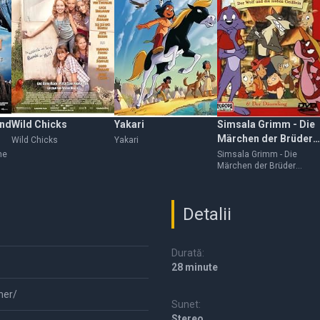
and
Wild Chicks
Yakari
Simsala Grimm - Die
Märchen der Brüder
Wild Chicks
Yakari
Grimm
he
Simsala Grimm - Die
g
Märchen der Brüder
Grimm
Detalii
Durată:
28 minute
ner/
Sunet:
Stereo