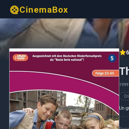
CinemaBox
6
T
199
Cr
Un g
Regi