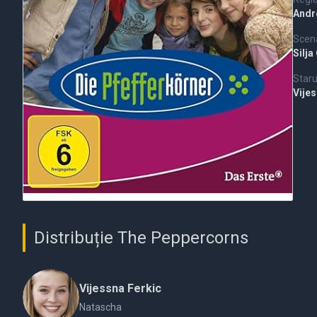
Andr
Scena
Silj
Staru
Vije
Distribuție The Peppercorns
Vijessna Ferkic
Natascha